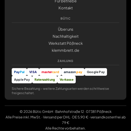
Für Betriebe
Kontakt
BÜTIC
Über uns
Nachhaltigkeit
Werkstatt Pößneck
klemmbrett.de
ZAHLUNG
Pay
Pal
VISA
master
card
amazon
pay
Google Pay
Apple Pay
Ratenzahlung
Vorkasse
Sichere Bezahlung – weitere Zahlungsarten werden schrittweise
freigeschaltet.
© 2026 Bütic GmbH · Bahnhofstraße 12 · 07381 Pößneck
Alle Preise inkl. MwSt. · Versand per DHL · DE 5,90 € · versandkostenfrei ab
79 €
Alle Rechte vorbehalten.