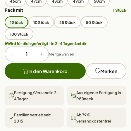
46cm
47cm
48cm
49cm
50cm
Pack mit
1 Stück
1 Stück
10 Stück
25 Stück
50 Stück
100 Stück
Wird für dich gefertigt · in 2–4 Tagen bei dir
Menge wählen
In den Warenkorb
Merken
Fertigung/Versand in 2–
Aus eigener Fertigung in
4 Tagen
Pößneck
Familienbetrieb seit
Ab 79 €
2015
versandkostenfrei