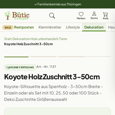
Familienbetrieb aus Thüringen
Konto
Merken
Korb
Restposten
Klemmbretter
Lifestyle
Dekoration
Hau
SALE
Start
›
Dekoration
›
Holz
›
unbehandelt
›
Tiere
›
Koyote Holz Zuschnitt 3-50cm
Art.-Nr. 1137
EIGENE FERTIGUNG
Koyote Holz Zuschnitt 3-50cm
Koyote-Silhouette aus Sperrholz - 3-50cm Breite -
Einzeln oder als Set mit 10, 25, 50 oder 100 Stück -
Deko Zuschnitte Größenauswahl