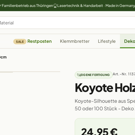
Familienbetrieb aus Thüringen
Lasertechnik & Handarbeit · Made in German
Restposten
Klemmbretter
Lifestyle
Deko
SALE
50cm
Art.-Nr. 113
EIGENE FERTIGUNG
Koyote Hol
Koyote-Silhouette aus Sper
50 oder 100 Stück - Deko
24,95 €