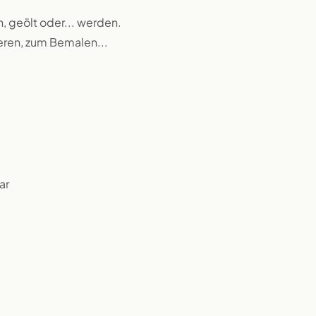
n, geölt oder... werden.
ieren, zum Bemalen...
ar