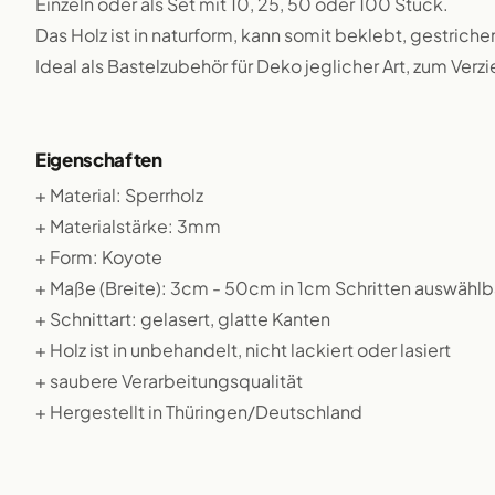
Einzeln oder als Set mit 10, 25, 50 oder 100 Stück.
Das Holz ist in naturform, kann somit beklebt, gestriche
Ideal als Bastelzubehör für Deko jeglicher Art, zum Verz
Eigenschaften
+ Material: Sperrholz
+ Materialstärke: 3mm
+ Form: Koyote
+ Maße (Breite): 3cm - 50cm in 1cm Schritten auswählb
+ Schnittart: gelasert, glatte Kanten
+ Holz ist in unbehandelt, nicht lackiert oder lasiert
+ saubere Verarbeitungsqualität
+ Hergestellt in Thüringen/Deutschland