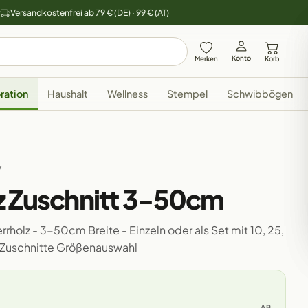
y
Versandkostenfrei ab 79 € (DE) · 99 € (AT)
Konto
Merken
Korb
ration
Haushalt
Wellness
Stempel
Schwibbögen
7
z Zuschnitt 3-50cm
rholz - 3-50cm Breite - Einzeln oder als Set mit 10, 25,
 Zuschnitte Größenauswahl
AB