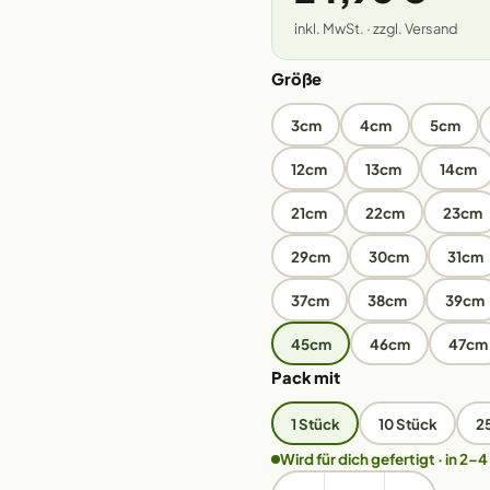
inkl. MwSt. · zzgl. Versand
Größe
3cm
4cm
5cm
12cm
13cm
14cm
21cm
22cm
23cm
29cm
30cm
31cm
37cm
38cm
39cm
45cm
46cm
47cm
Pack mit
1 Stück
10 Stück
2
Wird für dich gefertigt · in 2–4