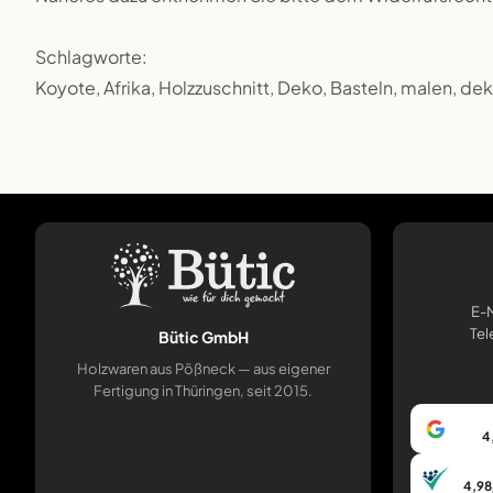
Schlagworte:
Koyote, Afrika, Holzzuschnitt, Deko, Basteln, malen, de
E-M
Tel
Bütic GmbH
Holzwaren aus Pößneck — aus eigener
Fertigung in Thüringen, seit 2015.
4
4,98