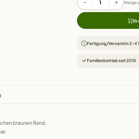
Menge 
In
Fertigung/Versand in 2–4
Familienbetrieb seit 2015
l
ischen braunen Rand.
ar.