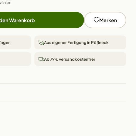
wählen
 den Warenkorb
Merken
 Tagen
Aus eigener Fertigung in Pößneck
Ab 79 € versandkostenfrei