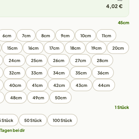
4,02 €
45cm
6cm
7cm
8cm
9cm
10cm
11cm
15cm
16cm
17cm
18cm
19cm
20cm
24cm
25cm
26cm
27cm
28cm
32cm
33cm
34cm
35cm
36cm
40cm
41cm
42cm
43cm
44cm
48cm
49cm
50cm
1 Stück
5 Stück
50 Stück
100 Stück
 Tagen bei dir