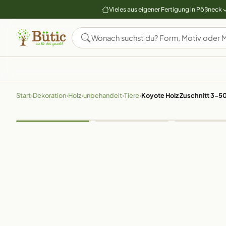
Vieles aus eigener Fertigung in Pößneck
Start
›
Dekoration
›
Holz
›
unbehandelt
›
Tiere
›
Koyote Holz Zuschnitt 3-