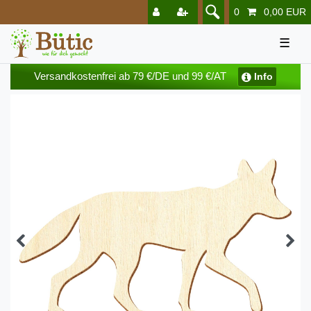
0
0,00 EUR
☰
Versandkostenfrei ab 79 €/DE und 99 €/AT
Info