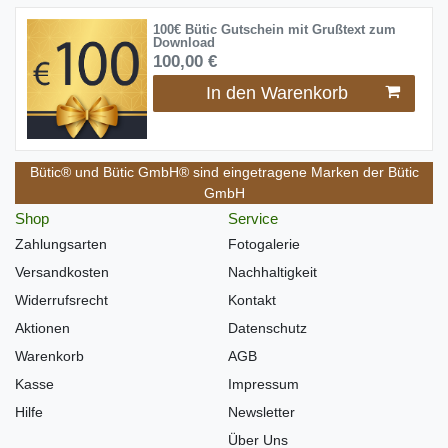
100€ Bütic Gutschein mit Grußtext zum
Download
100,00 €
In den Warenkorb
Bütic® und Bütic GmbH® sind eingetragene Marken der Bütic
GmbH
Shop
Service
Zahlungsarten
Fotogalerie
Versandkosten
Nachhaltigkeit
Widerrufsrecht
Kontakt
Aktionen
Datenschutz
Warenkorb
AGB
Kasse
Impressum
Hilfe
Newsletter
Über Uns