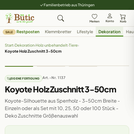
Familienbetrieb aus Thüringen
Konto
Merken
Korb
Restposten
Klemmbretter
Lifestyle
Dekoration
Hau
SALE
Start
›
Dekoration
›
Holz
›
unbehandelt
›
Tiere
›
Koyote Holz Zuschnitt 3-50cm
Art.-Nr. 1137
EIGENE FERTIGUNG
Koyote Holz Zuschnitt 3-50cm
Koyote-Silhouette aus Sperrholz - 3-50cm Breite -
Einzeln oder als Set mit 10, 25, 50 oder 100 Stück -
Deko Zuschnitte Größenauswahl