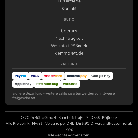
Für Betriebe
Kontakt
BÜTIC
Über uns
Nachhaltigkeit
Werkstatt Pößneck
klemmbrett.de
ZAHLUNG
Pay
Pal
VISA
master
card
amazon
pay
Google Pay
Apple Pay
Ratenzahlung
Vorkasse
Sichere Bezahlung – weitere Zahlungsarten werden schrittweise
freigeschaltet.
© 2026 Bütic GmbH · Bahnhofstraße 12 · 07381 Pößneck
Alle Preise inkl. MwSt. · Versand per DHL · DE 5,90 € · versandkostenfrei ab
79 €
Alle Rechte vorbehalten.