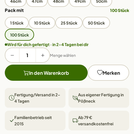
46cm
47cm
48cm
49cm
50cm
Pack mit
100 Stück
1 Stück
10 Stück
25 Stück
50 Stück
100 Stück
Wird für dich gefertigt · in 2–4 Tagen bei dir
Menge wählen
In den Warenkorb
Merken
Fertigung/Versand in 2–
Aus eigener Fertigung in
4 Tagen
Pößneck
Familienbetrieb seit
Ab 79 €
2015
versandkostenfrei