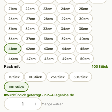
21cm
22cm
23cm
24cm
25cm
26cm
27cm
28cm
29cm
30cm
31cm
32cm
33cm
34cm
35cm
36cm
37cm
38cm
39cm
40cm
41cm
42cm
43cm
44cm
45cm
46cm
47cm
48cm
49cm
50cm
Pack mit
100 Stück
1 Stück
10 Stück
25 Stück
50 Stück
100 Stück
Wird für dich gefertigt · in 2–4 Tagen bei dir
Menge wählen