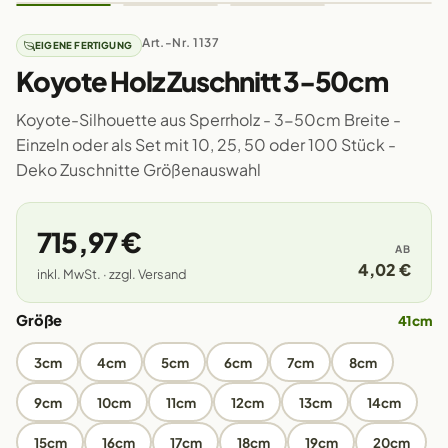
Art.-Nr. 1137
EIGENE FERTIGUNG
Koyote Holz Zuschnitt 3-50cm
Koyote-Silhouette aus Sperrholz - 3-50cm Breite -
Einzeln oder als Set mit 10, 25, 50 oder 100 Stück -
Deko Zuschnitte Größenauswahl
715,97 €
AB
4,02 €
inkl. MwSt. · zzgl. Versand
Größe
41cm
3cm
4cm
5cm
6cm
7cm
8cm
9cm
10cm
11cm
12cm
13cm
14cm
15cm
16cm
17cm
18cm
19cm
20cm