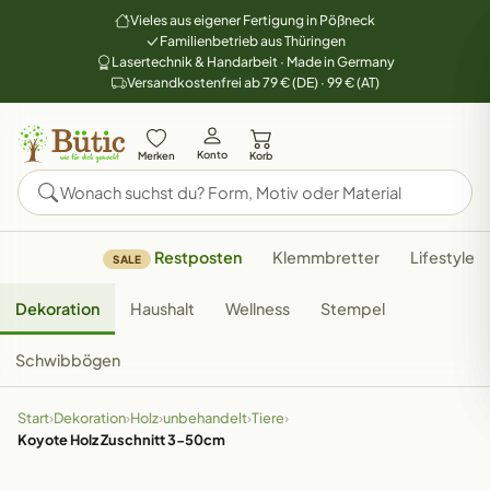
Vieles aus eigener Fertigung in Pößneck
Familienbetrieb aus Thüringen
Lasertechnik & Handarbeit · Made in Germany
Versandkostenfrei ab 79 € (DE) · 99 € (AT)
Konto
Merken
Korb
Restposten
Klemmbretter
Lifestyle
SALE
Dekoration
Haushalt
Wellness
Stempel
Schwibbögen
Start
›
Dekoration
›
Holz
›
unbehandelt
›
Tiere
›
Koyote Holz Zuschnitt 3-50cm