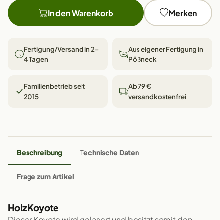
In den Warenkorb
Merken
Fertigung/Versand in 2–
Aus eigener Fertigung in
4 Tagen
Pößneck
Familienbetrieb seit
Ab 79 €
2015
versandkostenfrei
Beschreibung
Technische Daten
Frage zum Artikel
Holz Koyote
Dieser Koyote wird gelasert und besitzt somit den