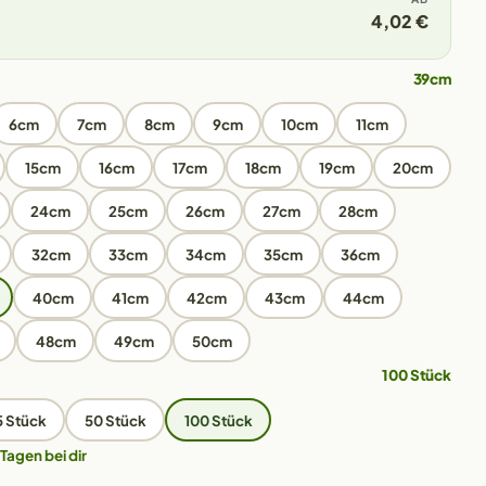
4,02 €
39cm
6cm
7cm
8cm
9cm
10cm
11cm
15cm
16cm
17cm
18cm
19cm
20cm
24cm
25cm
26cm
27cm
28cm
32cm
33cm
34cm
35cm
36cm
40cm
41cm
42cm
43cm
44cm
48cm
49cm
50cm
100 Stück
5 Stück
50 Stück
100 Stück
 Tagen bei dir