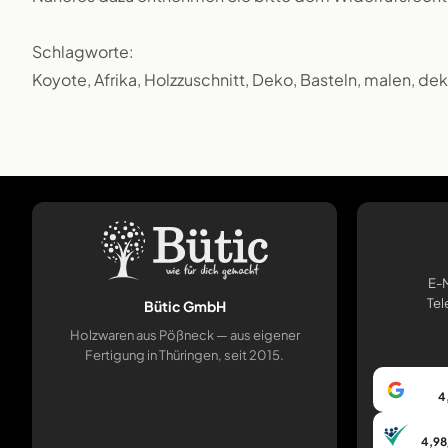
Schlagworte:
Koyote, Afrika, Holzzuschnitt, Deko, Basteln, malen, de
E-M
Tel
Bütic GmbH
Holzwaren aus Pößneck — aus eigener
Fertigung in Thüringen, seit 2015.
4
4,98