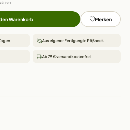
wählen
 den Warenkorb
Merken
 Tagen
Aus eigener Fertigung in Pößneck
Ab 79 € versandkostenfrei