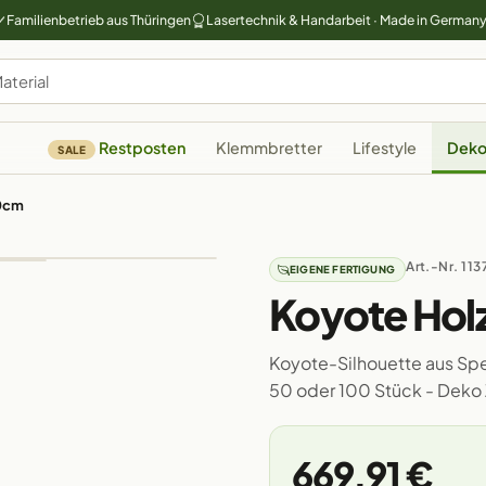
Familienbetrieb aus Thüringen
Lasertechnik & Handarbeit · Made in German
Restposten
Klemmbretter
Lifestyle
Deko
SALE
50cm
Art.-Nr. 113
EIGENE FERTIGUNG
Koyote Hol
Koyote-Silhouette aus Sper
50 oder 100 Stück - Deko
669,91 €