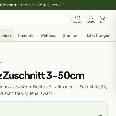
y
Versandkostenfrei ab 79 € (DE) · 99 € (AT)
Konto
Merken
Korb
ration
Haushalt
Wellness
Stempel
Schwibbögen
7
z Zuschnitt 3-50cm
rholz - 3-50cm Breite - Einzeln oder als Set mit 10, 25,
 Zuschnitte Größenauswahl
AB