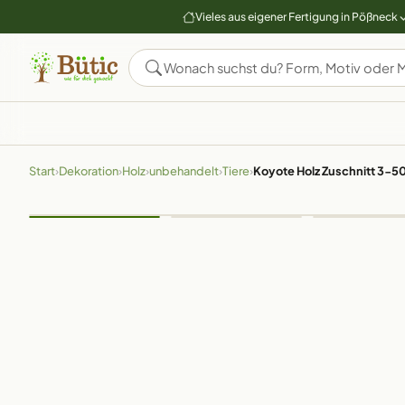
Vieles aus eigener Fertigung in Pößneck
Start
›
Dekoration
›
Holz
›
unbehandelt
›
Tiere
›
Koyote Holz Zuschnitt 3-