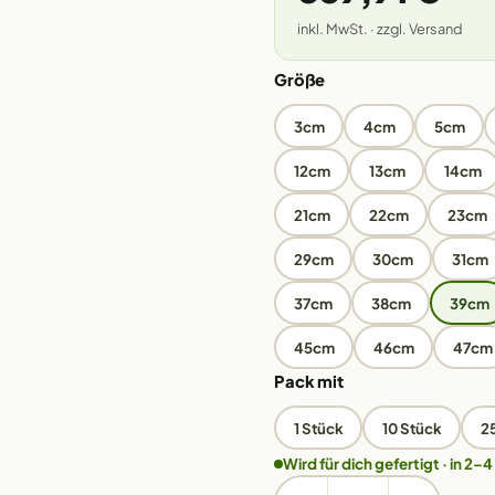
inkl. MwSt. · zzgl. Versand
Größe
3cm
4cm
5cm
12cm
13cm
14cm
21cm
22cm
23cm
29cm
30cm
31cm
37cm
38cm
39cm
45cm
46cm
47cm
Pack mit
1 Stück
10 Stück
2
Wird für dich gefertigt · in 2–4