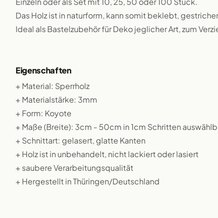
Einzeln oder als Set mit 10, 25, 50 oder 100 Stück.
Das Holz ist in naturform, kann somit beklebt, gestriche
Ideal als Bastelzubehör für Deko jeglicher Art, zum Verz
Eigenschaften
+ Material: Sperrholz
+ Materialstärke: 3mm
+ Form: Koyote
+ Maße (Breite): 3cm - 50cm in 1cm Schritten auswählb
+ Schnittart: gelasert, glatte Kanten
+ Holz ist in unbehandelt, nicht lackiert oder lasiert
+ saubere Verarbeitungsqualität
+ Hergestellt in Thüringen/Deutschland