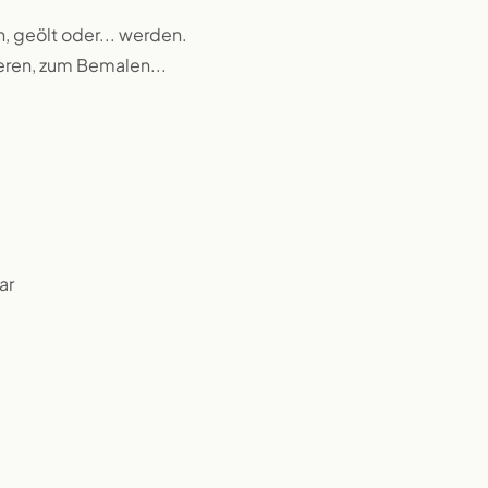
n, geölt oder... werden.
ieren, zum Bemalen...
ar