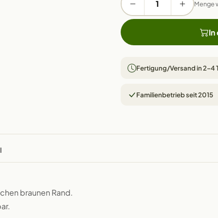
Menge 
In
Fertigung/Versand in 2–4
Familienbetrieb seit 2015
l
ischen braunen Rand.
ar.