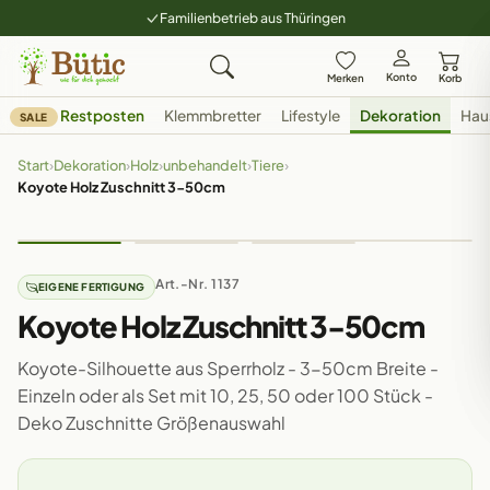
Familienbetrieb aus Thüringen
Konto
Merken
Korb
Restposten
Klemmbretter
Lifestyle
Dekoration
Hau
SALE
Start
›
Dekoration
›
Holz
›
unbehandelt
›
Tiere
›
Koyote Holz Zuschnitt 3-50cm
Art.-Nr. 1137
EIGENE FERTIGUNG
Koyote Holz Zuschnitt 3-50cm
Koyote-Silhouette aus Sperrholz - 3-50cm Breite -
Einzeln oder als Set mit 10, 25, 50 oder 100 Stück -
Deko Zuschnitte Größenauswahl