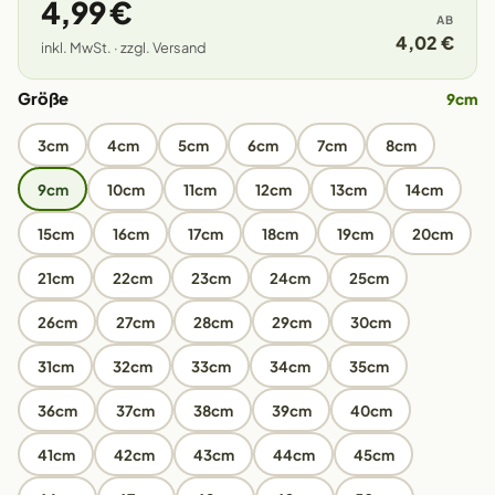
4,99 €
AB
4,02 €
inkl. MwSt. · zzgl. Versand
Größe
9cm
3cm
4cm
5cm
6cm
7cm
8cm
9cm
10cm
11cm
12cm
13cm
14cm
15cm
16cm
17cm
18cm
19cm
20cm
21cm
22cm
23cm
24cm
25cm
26cm
27cm
28cm
29cm
30cm
31cm
32cm
33cm
34cm
35cm
36cm
37cm
38cm
39cm
40cm
41cm
42cm
43cm
44cm
45cm