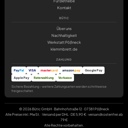
Für Betriebe
Kontakt
BÜTIC
Über uns
Nachhaltigkeit
Werkstatt Pößneck
klemmbrett.de
ZAHLUNG
Pay
Pal
VISA
master
card
amazon
pay
Google Pay
Apple Pay
Ratenzahlung
Vorkasse
Sichere Bezahlung – weitere Zahlungsarten werden schrittweise
freigeschaltet.
© 2026 Bütic GmbH · Bahnhofstraße 12 · 07381 Pößneck
Alle Preise inkl. MwSt. · Versand per DHL · DE 5,90 € · versandkostenfrei ab
79 €
Alle Rechte vorbehalten.