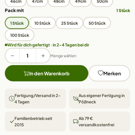
46cm
47cm
48cm
49cm
50cm
Pack mit
1 Stück
1 Stück
10 Stück
25 Stück
50 Stück
100 Stück
Wird für dich gefertigt · in 2–4 Tagen bei dir
Menge wählen
In den Warenkorb
Merken
Fertigung/Versand in 2–
Aus eigener Fertigung in
4 Tagen
Pößneck
Familienbetrieb seit
Ab 79 €
2015
versandkostenfrei