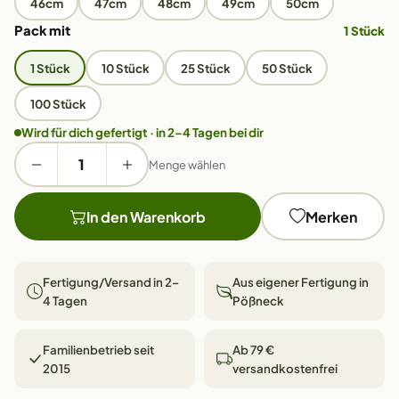
46cm
47cm
48cm
49cm
50cm
Pack mit
1 Stück
1 Stück
10 Stück
25 Stück
50 Stück
100 Stück
Wird für dich gefertigt · in 2–4 Tagen bei dir
Menge wählen
In den Warenkorb
Merken
Fertigung/Versand in 2–
Aus eigener Fertigung in
4 Tagen
Pößneck
Familienbetrieb seit
Ab 79 €
2015
versandkostenfrei