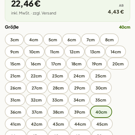
22,46 €
AB
4,43 €
inkl. MwSt. · zzgl. Versand
Größe
40cm
3cm
4cm
5cm
6cm
7cm
8cm
9cm
10cm
11cm
12cm
13cm
14cm
15cm
16cm
17cm
18cm
19cm
20cm
21cm
22cm
23cm
24cm
25cm
26cm
27cm
28cm
29cm
30cm
31cm
32cm
33cm
34cm
35cm
36cm
37cm
38cm
39cm
40cm
41cm
42cm
43cm
44cm
45cm