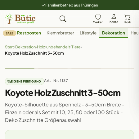
Familienbetrieb aus Thüringen
Konto
Merken
Korb
Restposten
Klemmbretter
Lifestyle
Dekoration
Hau
SALE
Start
›
Dekoration
›
Holz
›
unbehandelt
›
Tiere
›
Koyote Holz Zuschnitt 3-50cm
Art.-Nr. 1137
EIGENE FERTIGUNG
Koyote Holz Zuschnitt 3-50cm
Koyote-Silhouette aus Sperrholz - 3-50cm Breite -
Einzeln oder als Set mit 10, 25, 50 oder 100 Stück -
Deko Zuschnitte Größenauswahl