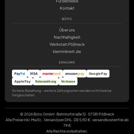
Für Betriebe
Kontakt
BÜTIC
Über uns
Nachhaltigkeit
Werkstatt Pößneck
klemmbrett.de
ZAHLUNG
Pay
Pal
VISA
master
card
amazon
pay
Google Pay
Apple Pay
Ratenzahlung
Vorkasse
Sichere Bezahlung – weitere Zahlungsarten werden schrittweise
freigeschaltet.
© 2026 Bütic GmbH · Bahnhofstraße 12 · 07381 Pößneck
Alle Preise inkl. MwSt. · Versand per DHL · DE 5,90 € · versandkostenfrei ab
79 €
Alle Rechte vorbehalten.