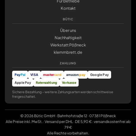
Für Betriebe
Kontakt
BÜTIC
Über uns
Nachhaltigkeit
Werkstatt Pößneck
klemmbrett.de
ZAHLUNG
Pay
Pal
VISA
master
card
amazon
pay
Google Pay
Apple Pay
Ratenzahlung
Vorkasse
Sichere Bezahlung – weitere Zahlungsarten werden schrittweise
freigeschaltet.
© 2026 Bütic GmbH · Bahnhofstraße 12 · 07381 Pößneck
Alle Preise inkl. MwSt. · Versand per DHL · DE 5,90 € · versandkostenfrei ab
79 €
Alle Rechte vorbehalten.