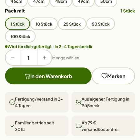
46cm
47cm
48cm
49cm
50cm
Pack mit
1 Stück
1 Stück
10 Stück
25 Stück
50 Stück
100 Stück
Wird für dich gefertigt · in 2–4 Tagen bei dir
Menge wählen
In den Warenkorb
Merken
Fertigung/Versand in 2–
Aus eigener Fertigung in
4 Tagen
Pößneck
Familienbetrieb seit
Ab 79 €
2015
versandkostenfrei