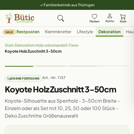
Familienbetrieb aus Thüringen
Konto
Merken
Korb
Restposten
Klemmbretter
Lifestyle
Dekoration
Hau
SALE
Start
›
Dekoration
›
Holz
›
unbehandelt
›
Tiere
›
Koyote Holz Zuschnitt 3-50cm
Art.-Nr. 1137
EIGENE FERTIGUNG
Koyote Holz Zuschnitt 3-50cm
Koyote-Silhouette aus Sperrholz - 3-50cm Breite -
Einzeln oder als Set mit 10, 25, 50 oder 100 Stück -
Deko Zuschnitte Größenauswahl