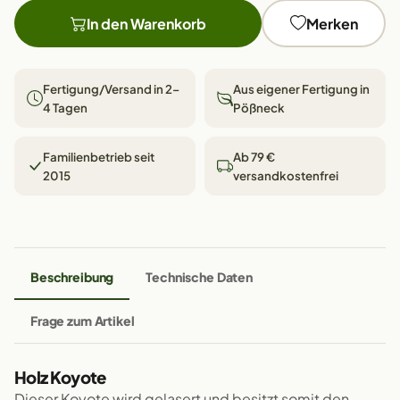
In den Warenkorb
Merken
Fertigung/Versand in 2–
Aus eigener Fertigung in
4 Tagen
Pößneck
Familienbetrieb seit
Ab 79 €
2015
versandkostenfrei
Beschreibung
Technische Daten
Frage zum Artikel
Holz Koyote
Dieser Koyote wird gelasert und besitzt somit den