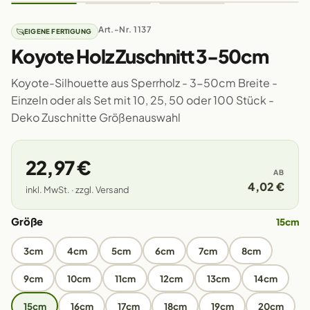
Art.-Nr. 1137
EIGENE FERTIGUNG
Koyote Holz Zuschnitt 3-50cm
Koyote-Silhouette aus Sperrholz - 3-50cm Breite -
Einzeln oder als Set mit 10, 25, 50 oder 100 Stück -
Deko Zuschnitte Größenauswahl
22,97 €
AB
4,02 €
inkl. MwSt. · zzgl. Versand
Größe
15cm
3cm
4cm
5cm
6cm
7cm
8cm
9cm
10cm
11cm
12cm
13cm
14cm
15cm
16cm
17cm
18cm
19cm
20cm