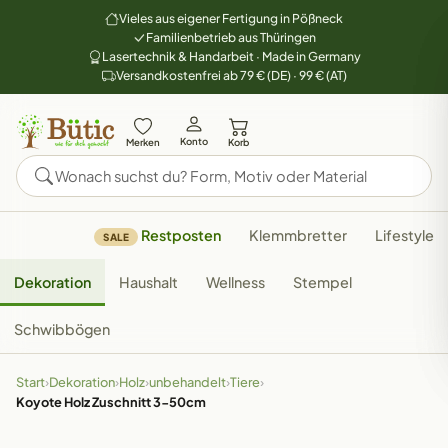
Vieles aus eigener Fertigung in Pößneck
Familienbetrieb aus Thüringen
Lasertechnik & Handarbeit · Made in Germany
Versandkostenfrei ab 79 € (DE) · 99 € (AT)
Konto
Merken
Korb
Restposten
Klemmbretter
Lifestyle
SALE
Dekoration
Haushalt
Wellness
Stempel
Schwibbögen
Start
›
Dekoration
›
Holz
›
unbehandelt
›
Tiere
›
Koyote Holz Zuschnitt 3-50cm