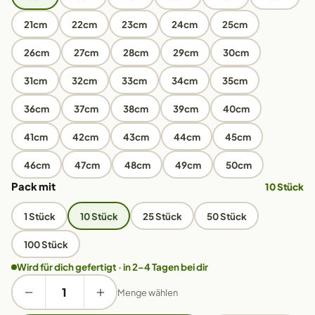
21cm
22cm
23cm
24cm
25cm
26cm
27cm
28cm
29cm
30cm
31cm
32cm
33cm
34cm
35cm
36cm
37cm
38cm
39cm
40cm
41cm
42cm
43cm
44cm
45cm
46cm
47cm
48cm
49cm
50cm
Pack mit
10 Stück
1 Stück
10 Stück
25 Stück
50 Stück
100 Stück
Wird für dich gefertigt · in 2–4 Tagen bei dir
Menge wählen