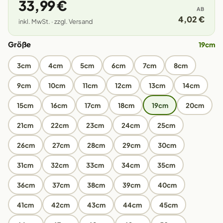
33,99 €
AB
4,02 €
inkl. MwSt. · zzgl. Versand
Größe
19cm
3cm
4cm
5cm
6cm
7cm
8cm
9cm
10cm
11cm
12cm
13cm
14cm
15cm
16cm
17cm
18cm
19cm
20cm
21cm
22cm
23cm
24cm
25cm
26cm
27cm
28cm
29cm
30cm
31cm
32cm
33cm
34cm
35cm
36cm
37cm
38cm
39cm
40cm
41cm
42cm
43cm
44cm
45cm