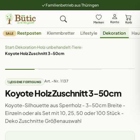
Familienbetrieb aus Thüringen
Konto
Merken
Korb
Restposten
Klemmbretter
Lifestyle
Dekoration
Hau
SALE
Start
›
Dekoration
›
Holz
›
unbehandelt
›
Tiere
›
Koyote Holz Zuschnitt 3-50cm
Art.-Nr. 1137
EIGENE FERTIGUNG
Koyote Holz Zuschnitt 3-50cm
Koyote-Silhouette aus Sperrholz - 3-50cm Breite -
Einzeln oder als Set mit 10, 25, 50 oder 100 Stück -
Deko Zuschnitte Größenauswahl