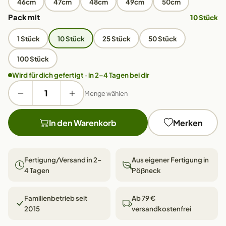
46cm
47cm
48cm
49cm
50cm
Pack mit
10 Stück
1 Stück
10 Stück
25 Stück
50 Stück
100 Stück
Wird für dich gefertigt · in 2–4 Tagen bei dir
Menge wählen
In den Warenkorb
Merken
Fertigung/Versand in 2–
Aus eigener Fertigung in
4 Tagen
Pößneck
Familienbetrieb seit
Ab 79 €
2015
versandkostenfrei