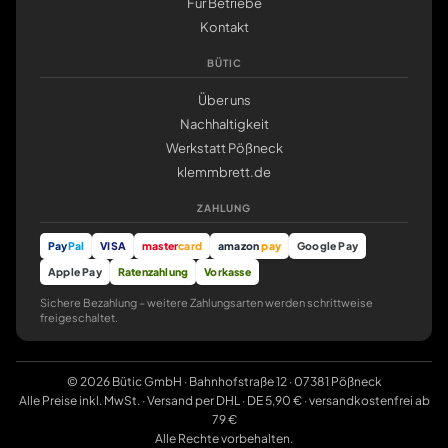
Für Betriebe
Kontakt
BÜTIC
Über uns
Nachhaltigkeit
Werkstatt Pößneck
klemmbrett.de
ZAHLUNG
Pay
Pal
VISA
master
card
amazon
pay
Google Pay
Apple Pay
Ratenzahlung
Vorkasse
Sichere Bezahlung – weitere Zahlungsarten werden schrittweise
freigeschaltet.
© 2026 Bütic GmbH · Bahnhofstraße 12 · 07381 Pößneck
Alle Preise inkl. MwSt. · Versand per DHL · DE 5,90 € · versandkostenfrei ab
79 €
Alle Rechte vorbehalten.