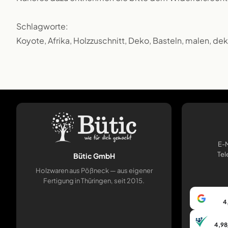
Schlagworte:
Koyote, Afrika, Holzzuschnitt, Deko, Basteln, malen, de
E-M
Tel
Bütic GmbH
Holzwaren aus Pößneck — aus eigener
Fertigung in Thüringen, seit 2015.
4
4,98