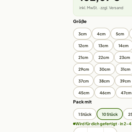
inkl. MwSt. · zzgl. Versand
Größe
3cm
4cm
5cm
12cm
13cm
14cm
21cm
22cm
23cm
29cm
30cm
31cm
37cm
38cm
39cm
45cm
46cm
47cm
Pack mit
1 Stück
10 Stück
2
Wird für dich gefertigt · in 2–4