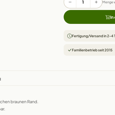
Menge 
In
Fertigung/Versand in 2–4
Familienbetrieb seit 2015
l
ischen braunen Rand.
ar.