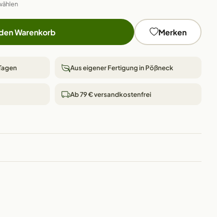
wählen
 den Warenkorb
Merken
 Tagen
Aus eigener Fertigung in Pößneck
Ab 79 € versandkostenfrei