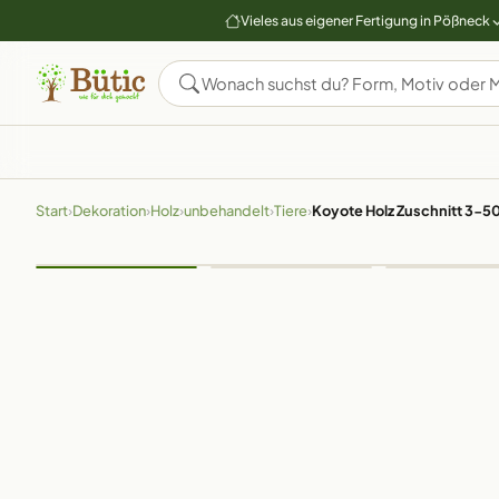
Vieles aus eigener Fertigung in Pößneck
Start
›
Dekoration
›
Holz
›
unbehandelt
›
Tiere
›
Koyote Holz Zuschnitt 3-