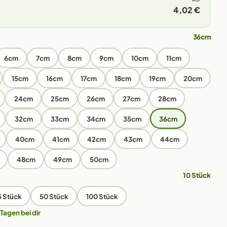
4,02 €
36cm
6cm
7cm
8cm
9cm
10cm
11cm
15cm
16cm
17cm
18cm
19cm
20cm
24cm
25cm
26cm
27cm
28cm
32cm
33cm
34cm
35cm
36cm
40cm
41cm
42cm
43cm
44cm
48cm
49cm
50cm
10 Stück
5 Stück
50 Stück
100 Stück
 Tagen bei dir