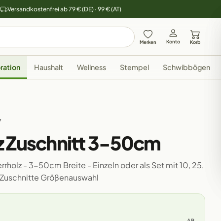
y
Versandkostenfrei ab 79 € (DE) · 99 € (AT)
Konto
Merken
Korb
ration
Haushalt
Wellness
Stempel
Schwibbögen
7
z Zuschnitt 3-50cm
rholz - 3-50cm Breite - Einzeln oder als Set mit 10, 25,
 Zuschnitte Größenauswahl
AB