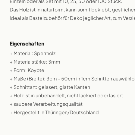
Einzeln oder als Set mit 10, 25, 50 oder 100 Stück.
Das Holz ist in naturform, kann somit beklebt, gestriche
Ideal als Bastelzubehör für Deko jeglicher Art, zum Verz
Eigenschaften
+ Material: Sperrholz
+ Materialstärke: 3mm
+ Form: Koyote
+ Maße (Breite): 3cm - 50cm in 1cm Schritten auswählb
+ Schnittart: gelasert, glatte Kanten
+ Holz ist in unbehandelt, nicht lackiert oder lasiert
+ saubere Verarbeitungsqualität
+ Hergestellt in Thüringen/Deutschland