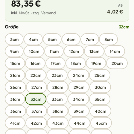
83,35 €
AB
4,02 €
inkl. MwSt. · zzgl. Versand
Größe
32cm
3cm
4cm
5cm
6cm
7cm
8cm
9cm
10cm
11cm
12cm
13cm
14cm
15cm
16cm
17cm
18cm
19cm
20cm
21cm
22cm
23cm
24cm
25cm
26cm
27cm
28cm
29cm
30cm
31cm
32cm
33cm
34cm
35cm
36cm
37cm
38cm
39cm
40cm
41cm
42cm
43cm
44cm
45cm