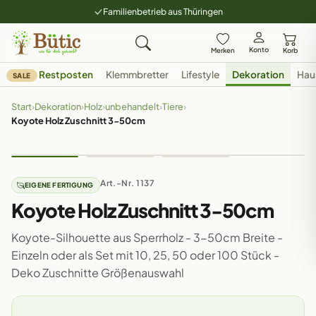
Familienbetrieb aus Thüringen
Konto
Merken
Korb
Restposten
Klemmbretter
Lifestyle
Dekoration
Hau
SALE
Start
›
Dekoration
›
Holz
›
unbehandelt
›
Tiere
›
Koyote Holz Zuschnitt 3-50cm
Art.-Nr. 1137
EIGENE FERTIGUNG
Koyote Holz Zuschnitt 3-50cm
Koyote-Silhouette aus Sperrholz - 3-50cm Breite -
Einzeln oder als Set mit 10, 25, 50 oder 100 Stück -
Deko Zuschnitte Größenauswahl