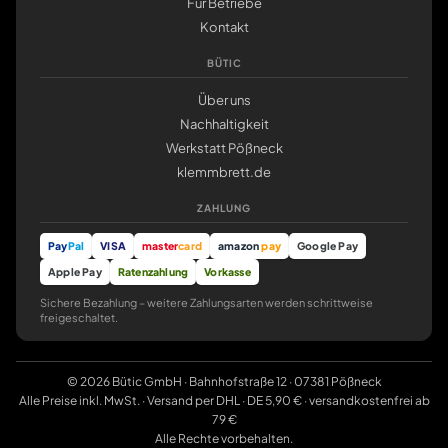
Für Betriebe
Kontakt
BÜTIC
Über uns
Nachhaltigkeit
Werkstatt Pößneck
klemmbrett.de
ZAHLUNG
Pay
Pal
VISA
master
card
amazon
pay
Google Pay
Apple Pay
Ratenzahlung
Vorkasse
Sichere Bezahlung – weitere Zahlungsarten werden schrittweise
freigeschaltet.
© 2026 Bütic GmbH · Bahnhofstraße 12 · 07381 Pößneck
Alle Preise inkl. MwSt. · Versand per DHL · DE 5,90 € · versandkostenfrei ab
79 €
Alle Rechte vorbehalten.