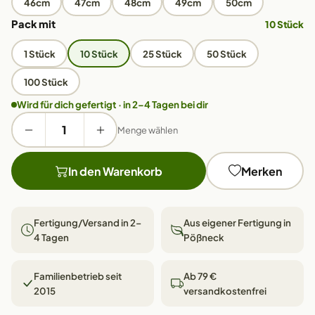
46cm
47cm
48cm
49cm
50cm
Pack mit
10 Stück
1 Stück
10 Stück
25 Stück
50 Stück
100 Stück
Wird für dich gefertigt · in 2–4 Tagen bei dir
Menge wählen
In den Warenkorb
Merken
Fertigung/Versand in 2–
Aus eigener Fertigung in
4 Tagen
Pößneck
Familienbetrieb seit
Ab 79 €
2015
versandkostenfrei