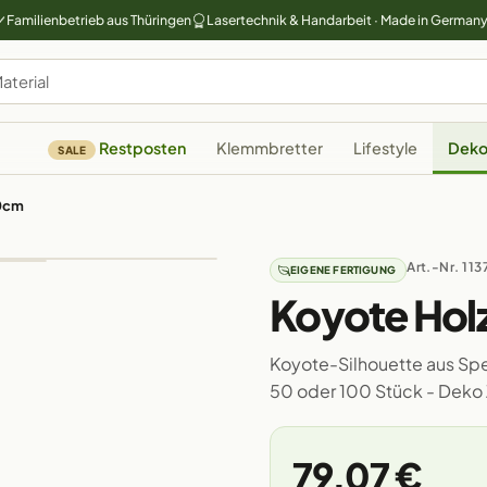
Familienbetrieb aus Thüringen
Lasertechnik & Handarbeit · Made in German
Restposten
Klemmbretter
Lifestyle
Deko
SALE
50cm
Art.-Nr. 113
EIGENE FERTIGUNG
Koyote Hol
Koyote-Silhouette aus Sper
50 oder 100 Stück - Deko
79,07 €