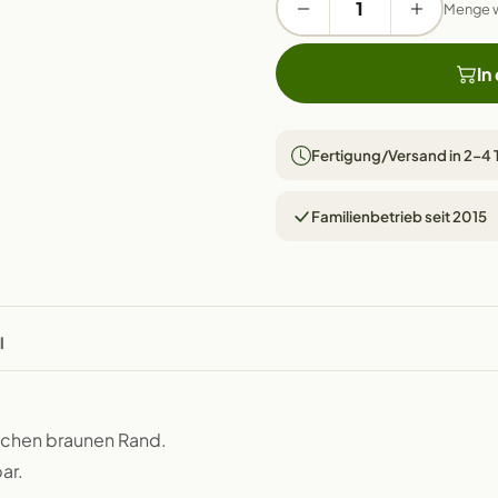
Menge 
In
Fertigung/Versand in 2–4
Familienbetrieb seit 2015
l
ischen braunen Rand.
ar.