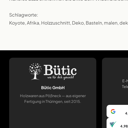
Schlagworte:
Koyote, Afrika, Holzzuschnitt, Deko, Basteln, malen, de
E-M
Tel
Bütic GmbH
Holzwaren aus Pößneck — aus eigener
Fertigung in Thüringen, seit 2015.
4
4,98