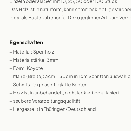
Einzeln oder als Set mit 10, 25, 50 oder 100 Stück.
Das Holz ist in naturform, kann somit beklebt, gestriche
Ideal als Bastelzubehör für Deko jeglicher Art, zum Verz
Eigenschaften
+ Material: Sperrholz
+ Materialstärke: 3mm
+ Form: Koyote
+ Maße (Breite): 3cm - 50cm in 1cm Schritten auswählb
+ Schnittart: gelasert, glatte Kanten
+ Holz ist in unbehandelt, nicht lackiert oder lasiert
+ saubere Verarbeitungsqualität
+ Hergestellt in Thüringen/Deutschland