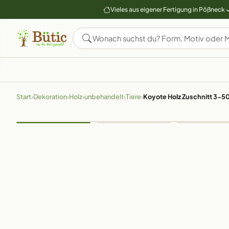
Vieles aus eigener Fertigung in Pößneck
Start
›
Dekoration
›
Holz
›
unbehandelt
›
Tiere
›
Koyote Holz Zuschnitt 3-