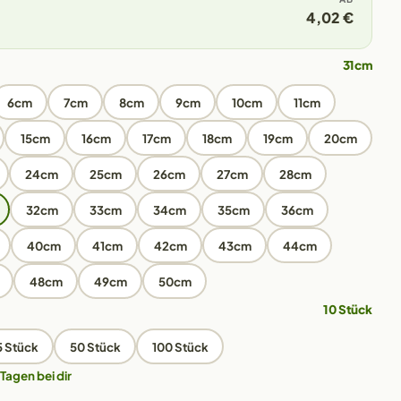
4,02 €
31cm
6cm
7cm
8cm
9cm
10cm
11cm
15cm
16cm
17cm
18cm
19cm
20cm
24cm
25cm
26cm
27cm
28cm
32cm
33cm
34cm
35cm
36cm
40cm
41cm
42cm
43cm
44cm
48cm
49cm
50cm
10 Stück
5 Stück
50 Stück
100 Stück
 Tagen bei dir