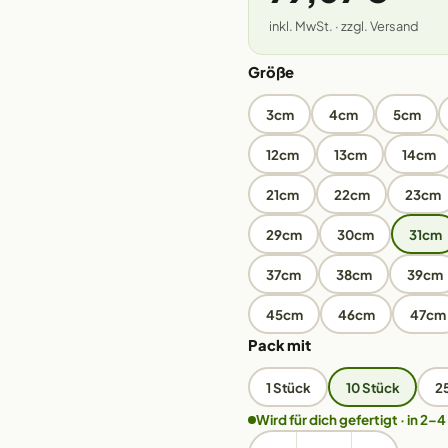
inkl. MwSt. · zzgl. Versand
Größe
3cm
4cm
5cm
12cm
13cm
14cm
21cm
22cm
23cm
29cm
30cm
31cm
37cm
38cm
39cm
45cm
46cm
47cm
Pack mit
1 Stück
10 Stück
2
Wird für dich gefertigt · in 2–4