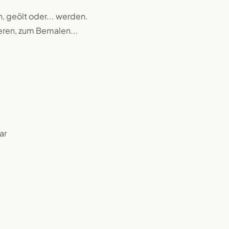
n, geölt oder... werden.
ieren, zum Bemalen...
ar