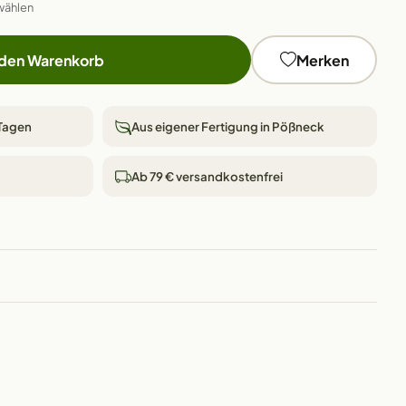
wählen
 den Warenkorb
Merken
 Tagen
Aus eigener Fertigung in Pößneck
Ab 79 € versandkostenfrei