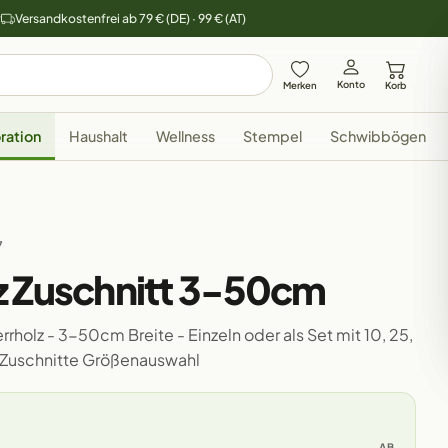
y
Versandkostenfrei ab 79 € (DE) · 99 € (AT)
Konto
Merken
Korb
ration
Haushalt
Wellness
Stempel
Schwibbögen
7
z Zuschnitt 3-50cm
rholz - 3-50cm Breite - Einzeln oder als Set mit 10, 25,
 Zuschnitte Größenauswahl
AB