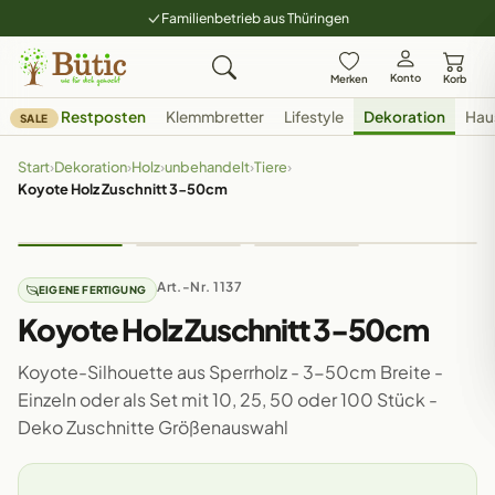
Familienbetrieb aus Thüringen
Konto
Merken
Korb
Restposten
Klemmbretter
Lifestyle
Dekoration
Hau
SALE
Start
›
Dekoration
›
Holz
›
unbehandelt
›
Tiere
›
Koyote Holz Zuschnitt 3-50cm
Art.-Nr. 1137
EIGENE FERTIGUNG
Koyote Holz Zuschnitt 3-50cm
Koyote-Silhouette aus Sperrholz - 3-50cm Breite -
Einzeln oder als Set mit 10, 25, 50 oder 100 Stück -
Deko Zuschnitte Größenauswahl