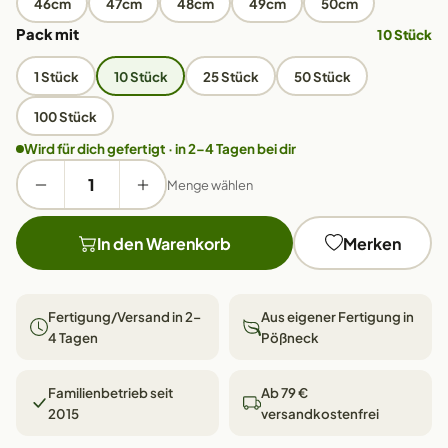
46cm
47cm
48cm
49cm
50cm
Pack mit
10 Stück
1 Stück
10 Stück
25 Stück
50 Stück
100 Stück
Wird für dich gefertigt · in 2–4 Tagen bei dir
Menge wählen
In den Warenkorb
Merken
Fertigung/Versand in 2–
Aus eigener Fertigung in
4 Tagen
Pößneck
Familienbetrieb seit
Ab 79 €
2015
versandkostenfrei