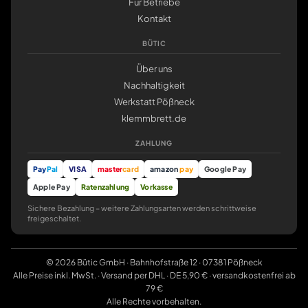
Für Betriebe
Kontakt
BÜTIC
Über uns
Nachhaltigkeit
Werkstatt Pößneck
klemmbrett.de
ZAHLUNG
Pay
Pal
VISA
master
card
amazon
pay
Google Pay
Apple Pay
Ratenzahlung
Vorkasse
Sichere Bezahlung – weitere Zahlungsarten werden schrittweise
freigeschaltet.
© 2026 Bütic GmbH · Bahnhofstraße 12 · 07381 Pößneck
Alle Preise inkl. MwSt. · Versand per DHL · DE 5,90 € · versandkostenfrei ab
79 €
Alle Rechte vorbehalten.