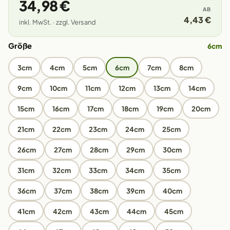
34,98 €
AB
4,43 €
inkl. MwSt. · zzgl. Versand
Größe
6cm
3cm
4cm
5cm
6cm
7cm
8cm
9cm
10cm
11cm
12cm
13cm
14cm
15cm
16cm
17cm
18cm
19cm
20cm
21cm
22cm
23cm
24cm
25cm
26cm
27cm
28cm
29cm
30cm
31cm
32cm
33cm
34cm
35cm
36cm
37cm
38cm
39cm
40cm
41cm
42cm
43cm
44cm
45cm