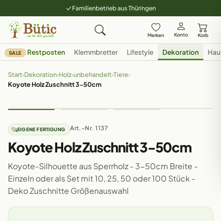
Familienbetrieb aus Thüringen
Konto
Merken
Korb
Restposten
Klemmbretter
Lifestyle
Dekoration
Hau
SALE
Start
›
Dekoration
›
Holz
›
unbehandelt
›
Tiere
›
Koyote Holz Zuschnitt 3-50cm
Art.-Nr. 1137
EIGENE FERTIGUNG
Koyote Holz Zuschnitt 3-50cm
Koyote-Silhouette aus Sperrholz - 3-50cm Breite -
Einzeln oder als Set mit 10, 25, 50 oder 100 Stück -
Deko Zuschnitte Größenauswahl