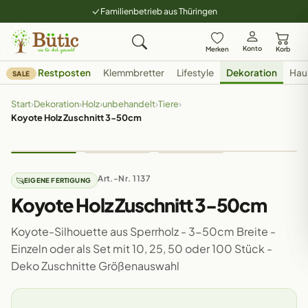
Familienbetrieb aus Thüringen
Konto
Merken
Korb
Restposten
Klemmbretter
Lifestyle
Dekoration
Hau
SALE
Start
›
Dekoration
›
Holz
›
unbehandelt
›
Tiere
›
Koyote Holz Zuschnitt 3-50cm
Art.-Nr. 1137
EIGENE FERTIGUNG
Koyote Holz Zuschnitt 3-50cm
Koyote-Silhouette aus Sperrholz - 3-50cm Breite -
Einzeln oder als Set mit 10, 25, 50 oder 100 Stück -
Deko Zuschnitte Größenauswahl