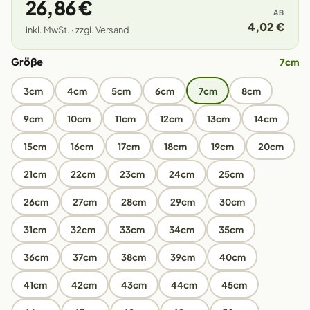
26,86 €
AB
4,02 €
inkl. MwSt. · zzgl. Versand
Größe
7cm
3cm
4cm
5cm
6cm
7cm
8cm
9cm
10cm
11cm
12cm
13cm
14cm
15cm
16cm
17cm
18cm
19cm
20cm
21cm
22cm
23cm
24cm
25cm
26cm
27cm
28cm
29cm
30cm
31cm
32cm
33cm
34cm
35cm
36cm
37cm
38cm
39cm
40cm
41cm
42cm
43cm
44cm
45cm