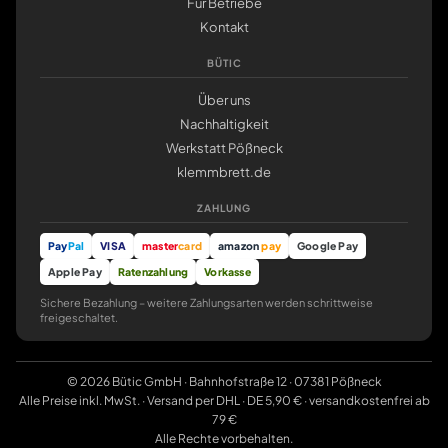
Für Betriebe
Kontakt
BÜTIC
Über uns
Nachhaltigkeit
Werkstatt Pößneck
klemmbrett.de
ZAHLUNG
Pay
Pal
VISA
master
card
amazon
pay
Google Pay
Apple Pay
Ratenzahlung
Vorkasse
Sichere Bezahlung – weitere Zahlungsarten werden schrittweise
freigeschaltet.
© 2026 Bütic GmbH · Bahnhofstraße 12 · 07381 Pößneck
Alle Preise inkl. MwSt. · Versand per DHL · DE 5,90 € · versandkostenfrei ab
79 €
Alle Rechte vorbehalten.