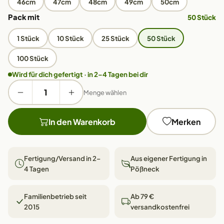
46cm
47cm
48cm
49cm
50cm
Pack mit
50 Stück
1 Stück
10 Stück
25 Stück
50 Stück
100 Stück
Wird für dich gefertigt · in 2–4 Tagen bei dir
Menge wählen
In den Warenkorb
Merken
Fertigung/Versand in 2–
Aus eigener Fertigung in
4 Tagen
Pößneck
Familienbetrieb seit
Ab 79 €
2015
versandkostenfrei