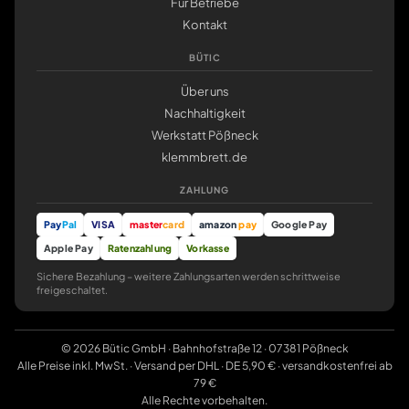
Für Betriebe
Kontakt
BÜTIC
Über uns
Nachhaltigkeit
Werkstatt Pößneck
klemmbrett.de
ZAHLUNG
Pay
Pal
VISA
master
card
amazon
pay
Google Pay
Apple Pay
Ratenzahlung
Vorkasse
Sichere Bezahlung – weitere Zahlungsarten werden schrittweise
freigeschaltet.
© 2026 Bütic GmbH · Bahnhofstraße 12 · 07381 Pößneck
Alle Preise inkl. MwSt. · Versand per DHL · DE 5,90 € · versandkostenfrei ab
79 €
Alle Rechte vorbehalten.