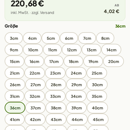
220,68 €
AB
4,02 €
inkl. MwSt. · zzgl. Versand
Größe
36cm
3cm
4cm
5cm
6cm
7cm
8cm
9cm
10cm
11cm
12cm
13cm
14cm
15cm
16cm
17cm
18cm
19cm
20cm
21cm
22cm
23cm
24cm
25cm
26cm
27cm
28cm
29cm
30cm
31cm
32cm
33cm
34cm
35cm
36cm
37cm
38cm
39cm
40cm
41cm
42cm
43cm
44cm
45cm