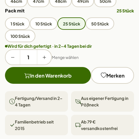
46cm
47cm
48cm
49cm
50cm
Pack mit
25 Stück
1 Stück
10 Stück
25 Stück
50 Stück
100 Stück
Wird für dich gefertigt · in 2–4 Tagen bei dir
Menge wählen
In den Warenkorb
Merken
Fertigung/Versand in 2–
Aus eigener Fertigung in
4 Tagen
Pößneck
Familienbetrieb seit
Ab 79 €
2015
versandkostenfrei