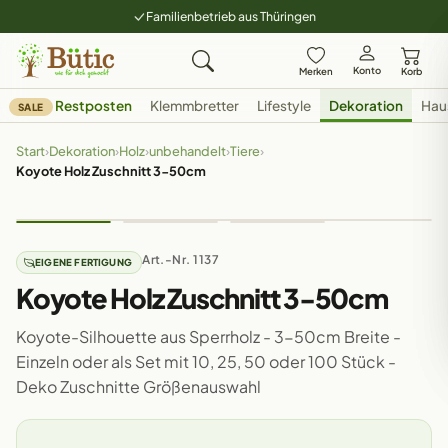
Familienbetrieb aus Thüringen
Konto
Merken
Korb
Restposten
Klemmbretter
Lifestyle
Dekoration
Hau
SALE
Start
›
Dekoration
›
Holz
›
unbehandelt
›
Tiere
›
Koyote Holz Zuschnitt 3-50cm
Art.-Nr. 1137
EIGENE FERTIGUNG
Koyote Holz Zuschnitt 3-50cm
Koyote-Silhouette aus Sperrholz - 3-50cm Breite -
Einzeln oder als Set mit 10, 25, 50 oder 100 Stück -
Deko Zuschnitte Größenauswahl