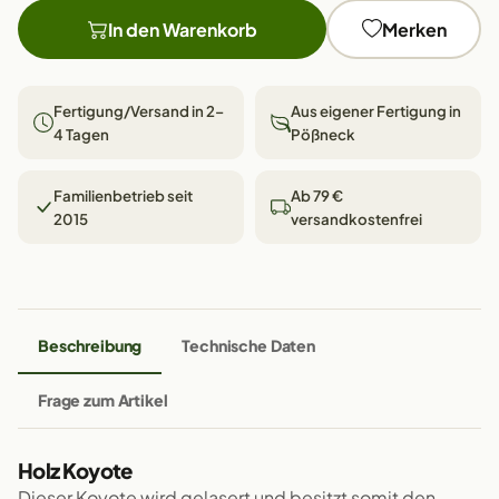
In den Warenkorb
Merken
Fertigung/Versand in 2–
Aus eigener Fertigung in
4 Tagen
Pößneck
Familienbetrieb seit
Ab 79 €
2015
versandkostenfrei
Beschreibung
Technische Daten
Frage zum Artikel
Holz Koyote
Dieser Koyote wird gelasert und besitzt somit den