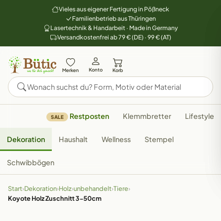
Vieles aus eigener Fertigung in Pößneck
Familienbetrieb aus Thüringen
Lasertechnik & Handarbeit · Made in Germany
Versandkostenfrei ab 79 € (DE) · 99 € (AT)
Konto
Merken
Korb
Restposten
Klemmbretter
Lifestyle
SALE
Dekoration
Haushalt
Wellness
Stempel
Schwibbögen
Start
›
Dekoration
›
Holz
›
unbehandelt
›
Tiere
›
Koyote Holz Zuschnitt 3-50cm