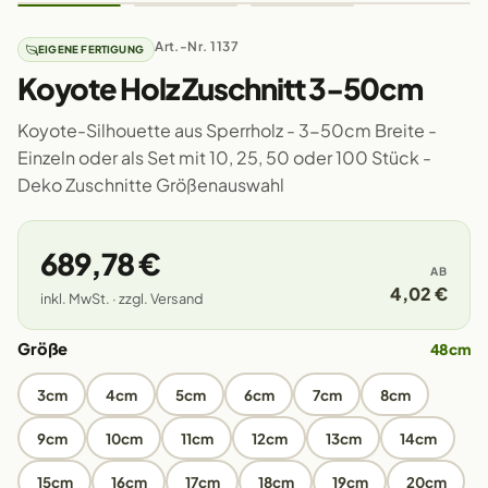
Art.-Nr. 1137
EIGENE FERTIGUNG
Koyote Holz Zuschnitt 3-50cm
Koyote-Silhouette aus Sperrholz - 3-50cm Breite -
Einzeln oder als Set mit 10, 25, 50 oder 100 Stück -
Deko Zuschnitte Größenauswahl
689,78 €
AB
4,02 €
inkl. MwSt. · zzgl. Versand
Größe
48cm
3cm
4cm
5cm
6cm
7cm
8cm
9cm
10cm
11cm
12cm
13cm
14cm
15cm
16cm
17cm
18cm
19cm
20cm