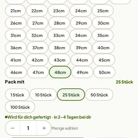
21cm
22cm
23cm
24cm
25cm
26cm
27cm
28cm
29cm
30cm
31cm
32cm
33cm
34cm
35cm
36cm
37cm
38cm
39cm
40cm
41cm
42cm
43cm
44cm
45cm
46cm
47cm
48cm
49cm
50cm
Pack mit
25 Stück
1 Stück
10 Stück
25 Stück
50 Stück
100 Stück
Wird für dich gefertigt · in 2–4 Tagen bei dir
Menge wählen