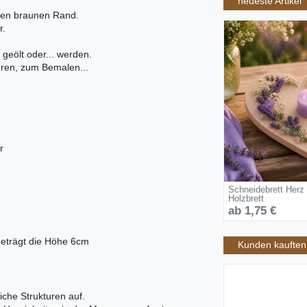
neueste Artikel
chen braunen Rand.
r.
 geölt oder... werden.
ieren, zum Bemalen...
r
Schneidebrett Herz
Holzbrett
ab 1,75 €
beträgt die Höhe 6cm
Kunden kauften 
iche Strukturen auf.