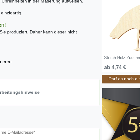
ne Unreinheiten in der Maserung aufweisen.
inzigartig.
en!
 Sie produziert. Daher kann dieser nicht
Storch Holz Zuschn
rieren
ab 4,74 €
Darf es noch ei
arbeitungshinweise
Ihre E-Mailadresse*