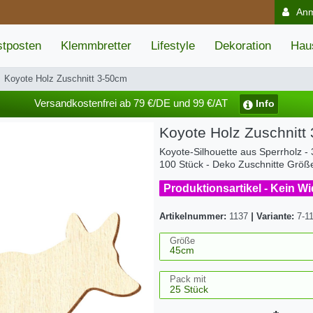
An
tposten
Klemmbretter
Lifestyle
Dekoration
Hau
Koyote Holz Zuschnitt 3-50cm
Versandkostenfrei ab 79 €/DE und 99 €/AT
Info
Koyote Holz Zuschnitt
Koyote-Silhouette aus Sperrholz - 
100 Stück - Deko Zuschnitte Grö
Produktionsartikel - Kein W
Artikelnummer:
1137
|
Variante:
7-1
Größe
Pack mit