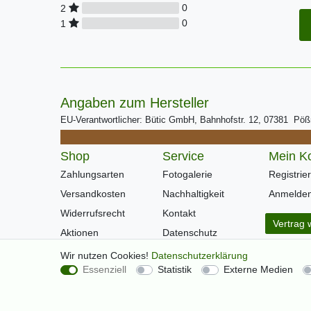
0
2
0
1
Angaben zum Hersteller
EU-Verantwortlicher: Bütic GmbH, Bahnhofstr. 12, 07381 Pö
Shop
Service
Mein K
Zahlungsarten
Fotogalerie
Registrie
Versandkosten
Nachhaltigkeit
Anmelde
Widerrufsrecht
Kontakt
Vertrag 
Aktionen
Datenschutz
Warenkorb
AGB
Wir nutzen Cookies!
Daten­schutz­erklärung
Essenziell
Statistik
Externe Medien
Kasse
Impressum
Hilfe
Newsletter
Über Uns