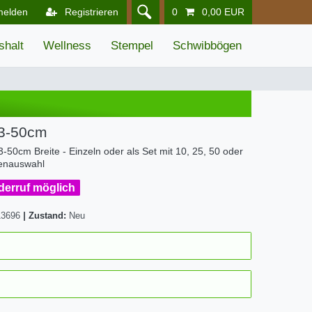
melden
Registrieren
0
0,00 EUR
shalt
Wellness
Stempel
Schwibbögen
 3-50cm
3-50cm Breite - Einzeln oder als Set mit 10, 25, 50 oder
ßenauswahl
iderruf möglich
13696
|
Zustand:
Neu