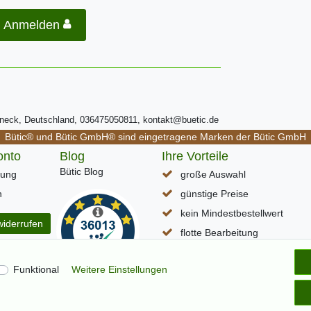
Anmelden
ßneck, Deutschland, 036475050811, kontakt@buetic.de
Bütic® und Bütic GmbH® sind eingetragene Marken der Bütic GmbH
onto
Blog
Ihre Vorteile
Bütic Blog
rung
große Auswahl
n
günstige Preise
kein Mindestbestellwert
widerrufen
flotte Bearbeitung
schneller DHL Paketversand
Funktional
Weitere Einstellungen
Lieferzeit (D) ca. 1-3 Werkta
alle Seiten per SSL verschlüss