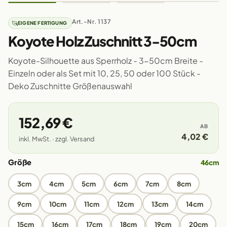
Art.-Nr. 1137
EIGENE FERTIGUNG
Koyote Holz Zuschnitt 3-50cm
Koyote-Silhouette aus Sperrholz - 3-50cm Breite -
Einzeln oder als Set mit 10, 25, 50 oder 100 Stück -
Deko Zuschnitte Größenauswahl
152,69 €
AB
4,02 €
inkl. MwSt. · zzgl. Versand
Größe
46cm
3cm
4cm
5cm
6cm
7cm
8cm
9cm
10cm
11cm
12cm
13cm
14cm
15cm
16cm
17cm
18cm
19cm
20cm