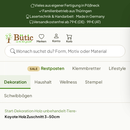
Vieles aus eigener Fertigung in Pößneck
Familienbetrieb aus Thüringen
Lasertechnik & Handarbeit · Made in Germany
Versandkostenfrei ab 79 € (DE) · 99 € (AT)
Konto
Merken
Korb
Restposten
Klemmbretter
Lifestyle
SALE
Dekoration
Haushalt
Wellness
Stempel
Schwibbögen
Start
›
Dekoration
›
Holz
›
unbehandelt
›
Tiere
›
Koyote Holz Zuschnitt 3-50cm