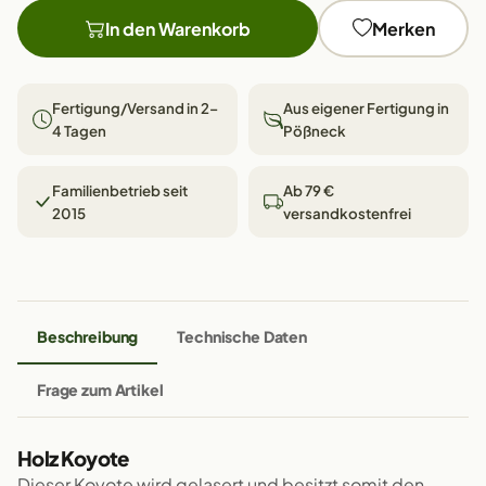
In den Warenkorb
Merken
Fertigung/Versand in 2–
Aus eigener Fertigung in
4 Tagen
Pößneck
Familienbetrieb seit
Ab 79 €
2015
versandkostenfrei
Beschreibung
Technische Daten
Frage zum Artikel
Holz Koyote
Dieser Koyote wird gelasert und besitzt somit den