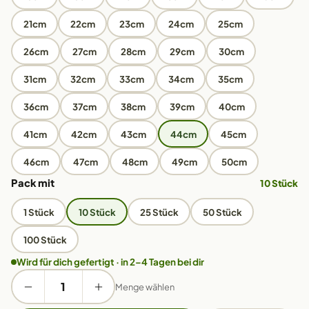
21cm
22cm
23cm
24cm
25cm
26cm
27cm
28cm
29cm
30cm
31cm
32cm
33cm
34cm
35cm
36cm
37cm
38cm
39cm
40cm
41cm
42cm
43cm
44cm
45cm
46cm
47cm
48cm
49cm
50cm
Pack mit
10 Stück
1 Stück
10 Stück
25 Stück
50 Stück
100 Stück
Wird für dich gefertigt · in 2–4 Tagen bei dir
Menge wählen