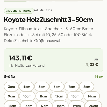
Art.-Nr. 1137
EIGENE FERTIGUNG
Koyote Holz Zuschnitt 3-50cm
Koyote-Silhouette aus Sperrholz - 3-50cm Breite -
Einzeln oder als Set mit 10, 25, 50 oder 100 Stück -
Deko Zuschnitte Größenauswahl
143,11 €
AB
4,02 €
inkl. MwSt. · zzgl. Versand
Größe
44cm
3cm
4cm
5cm
6cm
7cm
8cm
9cm
10cm
11cm
12cm
13cm
14cm
15cm
16cm
17cm
18cm
19cm
20cm