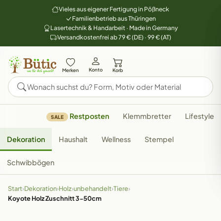
Vieles aus eigener Fertigung in Pößneck
Familienbetrieb aus Thüringen
Lasertechnik & Handarbeit · Made in Germany
Versandkostenfrei ab 79 € (DE) · 99 € (AT)
Konto
Merken
Korb
Restposten
Klemmbretter
Lifestyle
SALE
Dekoration
Haushalt
Wellness
Stempel
Schwibbögen
Start
›
Dekoration
›
Holz
›
unbehandelt
›
Tiere
›
Koyote Holz Zuschnitt 3-50cm