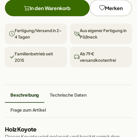
In den Warenkorb
Merken
Fertigung/Versand in 2–
Aus eigener Fertigung in
4 Tagen
Pößneck
Familienbetrieb seit
Ab 79 €
2015
versandkostenfrei
Beschreibung
Technische Daten
Frage zum Artikel
Holz Koyote
Dieser Koyote wird gelasert und besitzt somit den