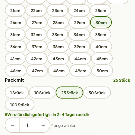
21cm
22cm
23cm
24cm
25cm
26cm
27cm
28cm
29cm
30cm
31cm
32cm
33cm
34cm
35cm
36cm
37cm
38cm
39cm
40cm
41cm
42cm
43cm
44cm
45cm
46cm
47cm
48cm
49cm
50cm
Pack mit
25 Stück
1 Stück
10 Stück
25 Stück
50 Stück
100 Stück
Wird für dich gefertigt · in 2–4 Tagen bei dir
Menge wählen