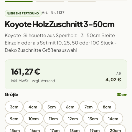
Art.-Nr. 1137
EIGENE FERTIGUNG
Koyote Holz Zuschnitt 3-50cm
Koyote-Silhouette aus Sperrholz - 3-50cm Breite -
Einzeln oder als Set mit 10, 25, 50 oder 100 Stück -
Deko Zuschnitte Größenauswahl
161,27 €
AB
4,02 €
inkl. MwSt. · zzgl. Versand
Größe
30cm
3cm
4cm
5cm
6cm
7cm
8cm
9cm
10cm
11cm
12cm
13cm
14cm
15cm
16cm
17cm
18cm
19cm
20cm