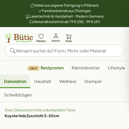
Vieles aus eigener Fertigung in Pößneck
Familienbetrieb aus Thüringen
Lasertechnik & Handarbeit · Made in Germany
Versandkostenfrei ab 79 € (DE) · 99 € (AT)
Konto
Merken
Korb
Restposten
Klemmbretter
Lifestyle
SALE
Dekoration
Haushalt
Wellness
Stempel
Schwibbögen
Start
›
Dekoration
›
Holz
›
unbehandelt
›
Tiere
›
Koyote Holz Zuschnitt 3-50cm