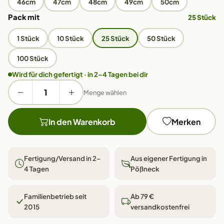
46cm
47cm
48cm
49cm
50cm
Pack mit
25 Stück
1 Stück
10 Stück
25 Stück
50 Stück
100 Stück
Wird für dich gefertigt · in 2–4 Tagen bei dir
Menge wählen
In den Warenkorb
Merken
Fertigung/Versand in 2–
Aus eigener Fertigung in
4 Tagen
Pößneck
Familienbetrieb seit
Ab 79 €
2015
versandkostenfrei