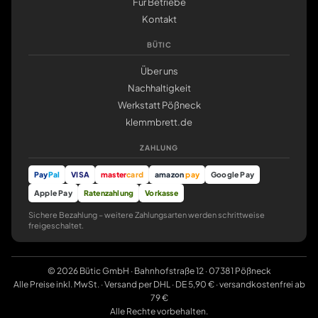
Für Betriebe
Kontakt
BÜTIC
Über uns
Nachhaltigkeit
Werkstatt Pößneck
klemmbrett.de
ZAHLUNG
Pay
Pal
VISA
master
card
amazon
pay
Google Pay
Apple Pay
Ratenzahlung
Vorkasse
Sichere Bezahlung – weitere Zahlungsarten werden schrittweise
freigeschaltet.
© 2026 Bütic GmbH · Bahnhofstraße 12 · 07381 Pößneck
Alle Preise inkl. MwSt. · Versand per DHL · DE 5,90 € · versandkostenfrei ab
79 €
Alle Rechte vorbehalten.