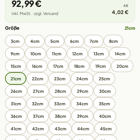
92,99 €
AB
4,02 €
inkl. MwSt. · zzgl. Versand
Größe
21cm
3cm
4cm
5cm
6cm
7cm
8cm
9cm
10cm
11cm
12cm
13cm
14cm
15cm
16cm
17cm
18cm
19cm
20cm
21cm
22cm
23cm
24cm
25cm
26cm
27cm
28cm
29cm
30cm
31cm
32cm
33cm
34cm
35cm
36cm
37cm
38cm
39cm
40cm
41cm
42cm
43cm
44cm
45cm