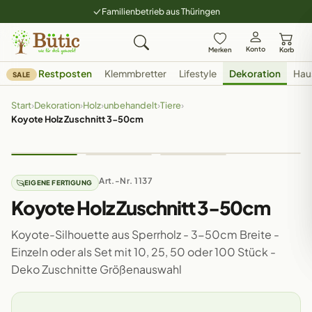
Familienbetrieb aus Thüringen
Konto
Merken
Korb
Restposten
Klemmbretter
Lifestyle
Dekoration
Hau
SALE
Start
›
Dekoration
›
Holz
›
unbehandelt
›
Tiere
›
Koyote Holz Zuschnitt 3-50cm
Art.-Nr. 1137
EIGENE FERTIGUNG
Koyote Holz Zuschnitt 3-50cm
Koyote-Silhouette aus Sperrholz - 3-50cm Breite -
Einzeln oder als Set mit 10, 25, 50 oder 100 Stück -
Deko Zuschnitte Größenauswahl