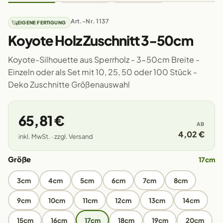
Art.-Nr. 1137
EIGENE FERTIGUNG
Koyote Holz Zuschnitt 3-50cm
Koyote-Silhouette aus Sperrholz - 3-50cm Breite -
Einzeln oder als Set mit 10, 25, 50 oder 100 Stück -
Deko Zuschnitte Größenauswahl
65,81 €
AB
4,02 €
inkl. MwSt. · zzgl. Versand
Größe
17cm
3cm
4cm
5cm
6cm
7cm
8cm
9cm
10cm
11cm
12cm
13cm
14cm
15cm
16cm
17cm
18cm
19cm
20cm