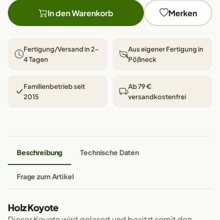
In den Warenkorb
Merken
Fertigung/Versand in 2–
Aus eigener Fertigung in
4 Tagen
Pößneck
Familienbetrieb seit
Ab 79 €
2015
versandkostenfrei
Beschreibung
Technische Daten
Frage zum Artikel
Holz Koyote
Dieser Koyote wird gelasert und besitzt somit den