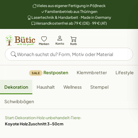
Vieles aus eigener Fertigung in Pößneck
Familienbetrieb aus Thüringen
Lasertechnik & Handarbeit · Made in Germany
Versandkostenfrei ab 79 € (DE) · 99 € (AT)
Konto
Merken
Korb
Restposten
Klemmbretter
Lifestyle
SALE
Dekoration
Haushalt
Wellness
Stempel
Schwibbögen
Start
›
Dekoration
›
Holz
›
unbehandelt
›
Tiere
›
Koyote Holz Zuschnitt 3-50cm