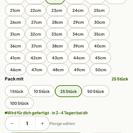
21cm
22cm
23cm
24cm
25cm
26cm
27cm
28cm
29cm
30cm
31cm
32cm
33cm
34cm
35cm
36cm
37cm
38cm
39cm
40cm
41cm
42cm
43cm
44cm
45cm
46cm
47cm
48cm
49cm
50cm
Pack mit
25 Stück
1 Stück
10 Stück
25 Stück
50 Stück
100 Stück
Wird für dich gefertigt · in 2–4 Tagen bei dir
Menge wählen