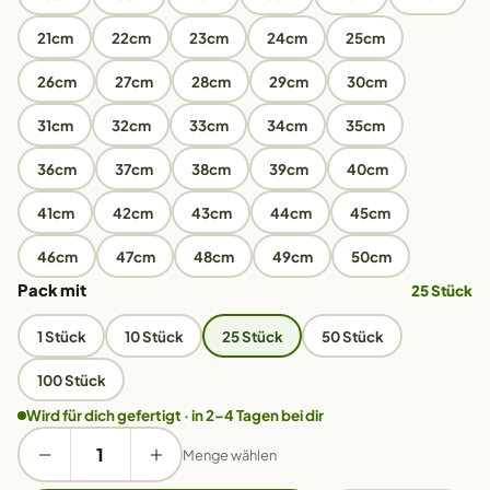
21cm
22cm
23cm
24cm
25cm
26cm
27cm
28cm
29cm
30cm
31cm
32cm
33cm
34cm
35cm
36cm
37cm
38cm
39cm
40cm
41cm
42cm
43cm
44cm
45cm
46cm
47cm
48cm
49cm
50cm
Pack mit
25 Stück
1 Stück
10 Stück
25 Stück
50 Stück
100 Stück
Wird für dich gefertigt · in 2–4 Tagen bei dir
Menge wählen