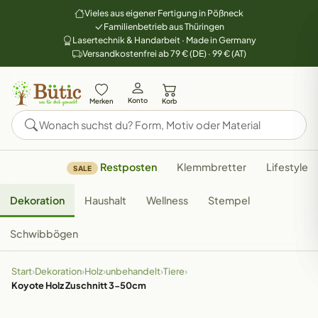
Vieles aus eigener Fertigung in Pößneck
Familienbetrieb aus Thüringen
Lasertechnik & Handarbeit · Made in Germany
Versandkostenfrei ab 79 € (DE) · 99 € (AT)
Konto
Merken
Korb
Restposten
Klemmbretter
Lifestyle
SALE
Dekoration
Haushalt
Wellness
Stempel
Schwibbögen
Start
›
Dekoration
›
Holz
›
unbehandelt
›
Tiere
›
Koyote Holz Zuschnitt 3-50cm