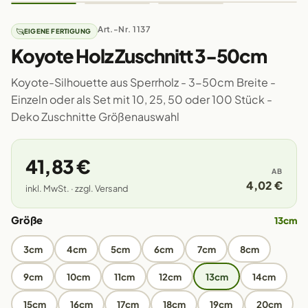
Art.-Nr. 1137
EIGENE FERTIGUNG
Koyote Holz Zuschnitt 3-50cm
Koyote-Silhouette aus Sperrholz - 3-50cm Breite -
Einzeln oder als Set mit 10, 25, 50 oder 100 Stück -
Deko Zuschnitte Größenauswahl
41,83 €
AB
4,02 €
inkl. MwSt. · zzgl. Versand
Größe
13cm
3cm
4cm
5cm
6cm
7cm
8cm
9cm
10cm
11cm
12cm
13cm
14cm
15cm
16cm
17cm
18cm
19cm
20cm