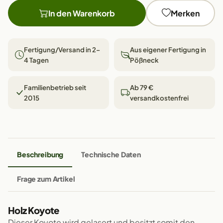
In den Warenkorb
Merken
Fertigung/Versand in 2–
Aus eigener Fertigung in
4 Tagen
Pößneck
Familienbetrieb seit
Ab 79 €
2015
versandkostenfrei
Beschreibung
Technische Daten
Frage zum Artikel
Holz Koyote
Dieser Koyote wird gelasert und besitzt somit den