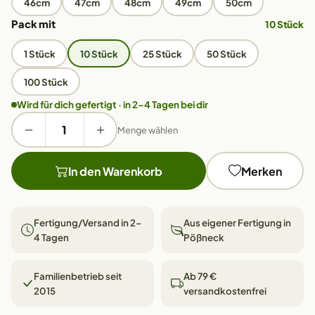
46cm
47cm
48cm
49cm
50cm
Pack mit
10 Stück
1 Stück
10 Stück
25 Stück
50 Stück
100 Stück
Wird für dich gefertigt · in 2–4 Tagen bei dir
Menge wählen
In den Warenkorb
Merken
Fertigung/Versand in 2–
Aus eigener Fertigung in
4 Tagen
Pößneck
Familienbetrieb seit
Ab 79 €
2015
versandkostenfrei