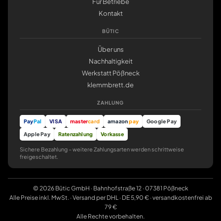
Für Betriebe
Kontakt
BÜTIC
Über uns
Nachhaltigkeit
Werkstatt Pößneck
klemmbrett.de
ZAHLUNG
Pay
Pal
VISA
master
card
amazon
pay
Google Pay
Apple Pay
Ratenzahlung
Vorkasse
Sichere Bezahlung – weitere Zahlungsarten werden schrittweise
freigeschaltet.
© 2026 Bütic GmbH · Bahnhofstraße 12 · 07381 Pößneck
Alle Preise inkl. MwSt. · Versand per DHL · DE 5,90 € · versandkostenfrei ab
79 €
Alle Rechte vorbehalten.