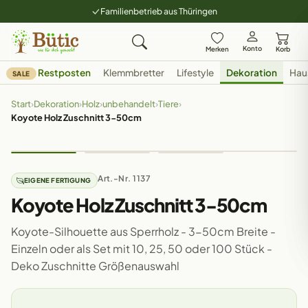
Familienbetrieb aus Thüringen
Konto
Merken
Korb
Restposten
Klemmbretter
Lifestyle
Dekoration
Hau
SALE
Start
›
Dekoration
›
Holz
›
unbehandelt
›
Tiere
›
Koyote Holz Zuschnitt 3-50cm
Art.-Nr. 1137
EIGENE FERTIGUNG
Koyote Holz Zuschnitt 3-50cm
Koyote-Silhouette aus Sperrholz - 3-50cm Breite -
Einzeln oder als Set mit 10, 25, 50 oder 100 Stück -
Deko Zuschnitte Größenauswahl