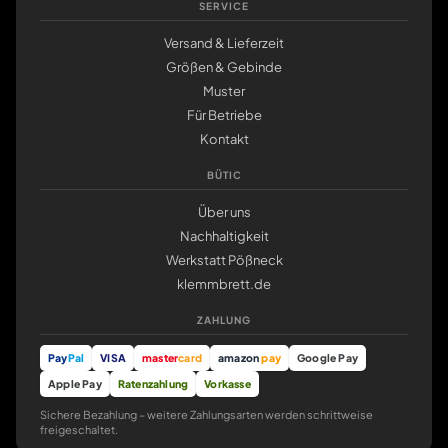
SERVICE
Versand & Lieferzeit
Größen & Gebinde
Muster
Für Betriebe
Kontakt
BÜTIC
Über uns
Nachhaltigkeit
Werkstatt Pößneck
klemmbrett.de
ZAHLUNG
Pay
Pal
VISA
master
card
amazon
pay
Google Pay
Apple Pay
Ratenzahlung
Vorkasse
Sichere Bezahlung – weitere Zahlungsarten werden schrittweise
freigeschaltet.