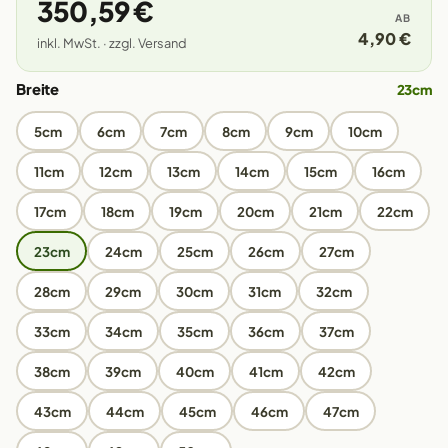
350,59 €
AB
4,90 €
inkl. MwSt. · zzgl. Versand
Breite
23cm
5cm
6cm
7cm
8cm
9cm
10cm
11cm
12cm
13cm
14cm
15cm
16cm
17cm
18cm
19cm
20cm
21cm
22cm
23cm
24cm
25cm
26cm
27cm
28cm
29cm
30cm
31cm
32cm
33cm
34cm
35cm
36cm
37cm
38cm
39cm
40cm
41cm
42cm
43cm
44cm
45cm
46cm
47cm