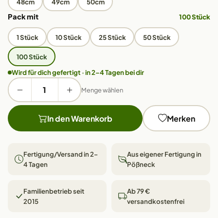
48cm
49cm
50cm
Pack mit
100 Stück
1 Stück
10 Stück
25 Stück
50 Stück
100 Stück
Wird für dich gefertigt · in 2–4 Tagen bei dir
Menge wählen
In den Warenkorb
Merken
Fertigung/Versand in 2–
Aus eigener Fertigung in
4 Tagen
Pößneck
Familienbetrieb seit
Ab 79 €
2015
versandkostenfrei