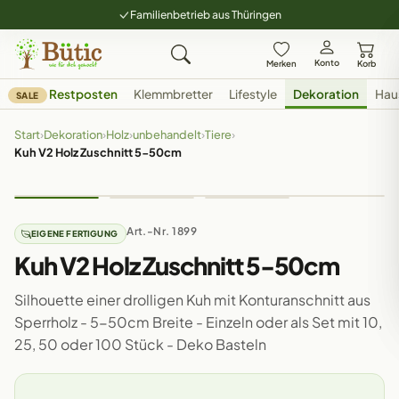
Familienbetrieb aus Thüringen
Konto
Merken
Korb
Restposten
Klemmbretter
Lifestyle
Dekoration
Hau
SALE
Start
›
Dekoration
›
Holz
›
unbehandelt
›
Tiere
›
Kuh V2 Holz Zuschnitt 5-50cm
Art.-Nr. 1899
EIGENE FERTIGUNG
Kuh V2 Holz Zuschnitt 5-50cm
Silhouette einer drolligen Kuh mit Konturanschnitt aus
Sperrholz - 5-50cm Breite - Einzeln oder als Set mit 10,
25, 50 oder 100 Stück - Deko Basteln