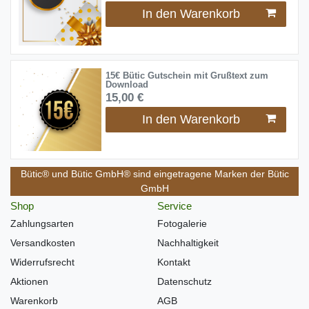
In den Warenkorb
15€ Bütic Gutschein mit Grußtext zum
Download
15,00 €
In den Warenkorb
Bütic® und Bütic GmbH® sind eingetragene Marken der Bütic
GmbH
Shop
Service
Zahlungsarten
Fotogalerie
Versandkosten
Nachhaltigkeit
Widerrufsrecht
Kontakt
Aktionen
Datenschutz
Warenkorb
AGB