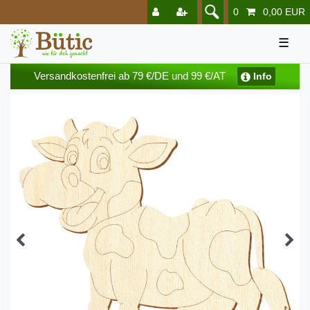
0
0,00 EUR
☰
Versandkostenfrei ab 79 €/DE und 99 €/AT
Info