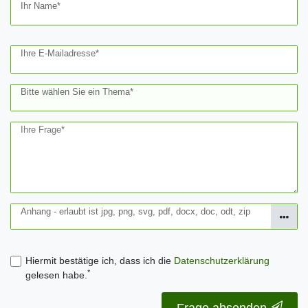
Ceres::Template.mailFormHoneypotLabel
Ihr Name*
Ihre E-Mailadresse*
Bitte wählen Sie ein Thema*
Ihre Frage*
Anhang - erlaubt ist jpg, png, svg, pdf, docx, doc, odt, zip
Hiermit bestätige ich, dass ich die
Daten­schutz­erklärung
*
gelesen habe.
Frage absenden