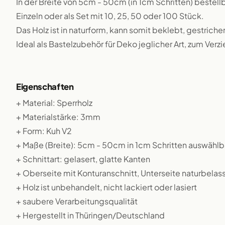
In der Breite von 5cm - 50cm (in 1cm Schritten) bestellb
Einzeln oder als Set mit 10, 25, 50 oder 100 Stück.
Das Holz ist in naturform, kann somit beklebt, gestriche
Ideal als Bastelzubehör für Deko jeglicher Art, zum Verz
Eigenschaften
+ Material: Sperrholz
+ Materialstärke: 3mm
+ Form: Kuh V2
+ Maße (Breite): 5cm - 50cm in 1cm Schritten auswählb
+ Schnittart: gelasert, glatte Kanten
+ Oberseite mit Konturanschnitt, Unterseite naturbelas
+ Holz ist unbehandelt, nicht lackiert oder lasiert
+ saubere Verarbeitungsqualität
+ Hergestellt in Thüringen/Deutschland