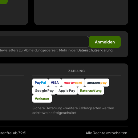
Anmelden
ewsletters zu, Abmeldung jederzeit. Mehr in der
Datenschutzerklärung
.
ZAHLUNG
Pay
Pal
VISA
master
card
amazon
pay
Google Pay
Apple Pay
Ratenzahlung
Vorkasse
Sichere Bezahlung – weitere Zahlungsarten werden
schrittweise freigeschaltet.
stenfrei ab 79 €
Alle Rechte vorbehalten.