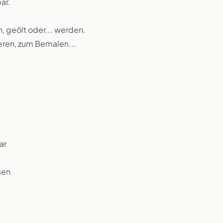
ar.
n, geölt oder... werden.
ieren, zum Bemalen...
ar
sen