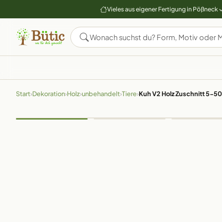
Vieles aus eigener Fertigung in Pößneck
Start
›
Dekoration
›
Holz
›
unbehandelt
›
Tiere
›
Kuh V2 Holz Zuschnitt 5-5