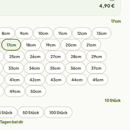
4,90 €
17cm
8cm
9cm
10cm
11cm
12cm
13cm
17cm
18cm
19cm
20cm
21cm
25cm
26cm
27cm
28cm
29cm
33cm
34cm
35cm
36cm
37cm
41cm
42cm
43cm
44cm
45cm
49cm
50cm
10 Stück
5 Stück
50 Stück
100 Stück
 Tagen bei dir