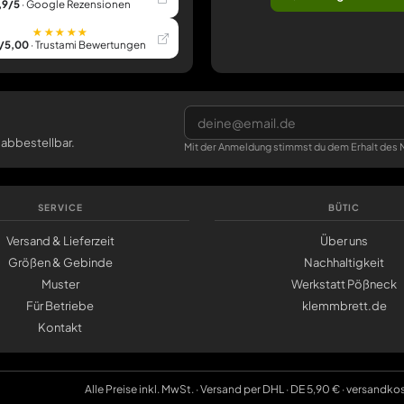
,9/5
· Google Rezensionen
★★★★★
/5,00
· Trustami Bewertungen
 abbestellbar.
Mit der Anmeldung stimmst du dem Erhalt des N
SERVICE
BÜTIC
Versand & Lieferzeit
Über uns
Größen & Gebinde
Nachhaltigkeit
Muster
Werkstatt Pößneck
Für Betriebe
klemmbrett.de
Kontakt
Alle Preise inkl. MwSt. · Versand per DHL · DE 5,90 € · versandko