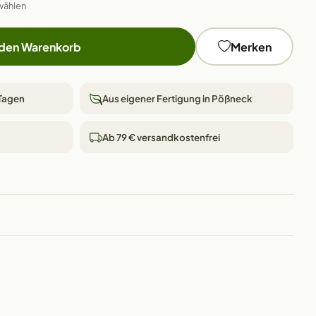
wählen
 den Warenkorb
Merken
 Tagen
Aus eigener Fertigung in Pößneck
Ab 79 € versandkostenfrei