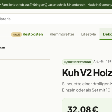
Familienbetrieb aus Thüringen
Lasertechnik & Handarbeit · Made in German
Restposten
Klemmbretter
Lifestyle
Deko
SALE
0cm
Art.-Nr. 189
EIGENE FERTIGUNG
Kuh V2 Hol
Silhouette einer drolligen
Einzeln oder als Set mit 1
32,08 €