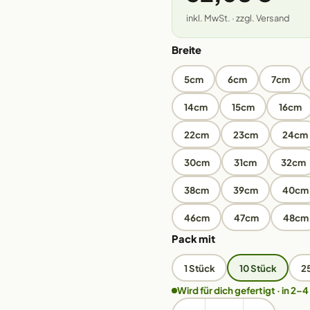
inkl. MwSt. · zzgl. Versand
Breite
5cm
6cm
7cm
14cm
15cm
16cm
22cm
23cm
24cm
30cm
31cm
32cm
38cm
39cm
40cm
46cm
47cm
48cm
Pack mit
1 Stück
10 Stück
2
Wird für dich gefertigt · in 2–4