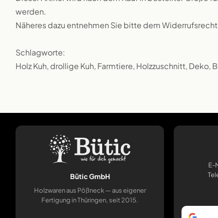
werden.
Näheres dazu entnehmen Sie bitte dem Widerrufsrecht
Schlagworte:
Holz Kuh, drollige Kuh, Farmtiere, Holzzuschnitt, Deko, 
E-M
Tel
Bütic GmbH
Holzwaren aus Pößneck — aus eigener
Fertigung in Thüringen, seit 2015.