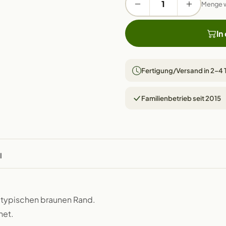
Menge 
In
Fertigung/Versand in 2–4
Familienbetrieb seit 2015
l
n typischen braunen Rand.
net.