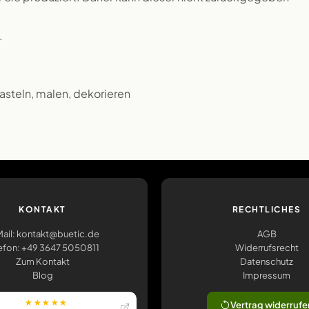
.
Basteln, malen, dekorieren
KONTAKT
RECHTLICHES
ail: kontakt@buetic.de
AGB
efon: +49 3647 5050811
Widerrufsrecht
Zum Kontakt
Datenschutz
Blog
Impressum
★★★★★
Vertrag widerrufe