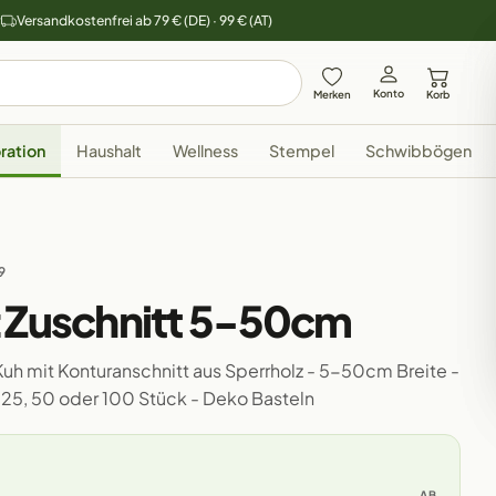
y
Versandkostenfrei ab 79 € (DE) · 99 € (AT)
Konto
Merken
Korb
ration
Haushalt
Wellness
Stempel
Schwibbögen
9
z Zuschnitt 5-50cm
 Kuh mit Konturanschnitt aus Sperrholz - 5-50cm Breite -
0, 25, 50 oder 100 Stück - Deko Basteln
AB