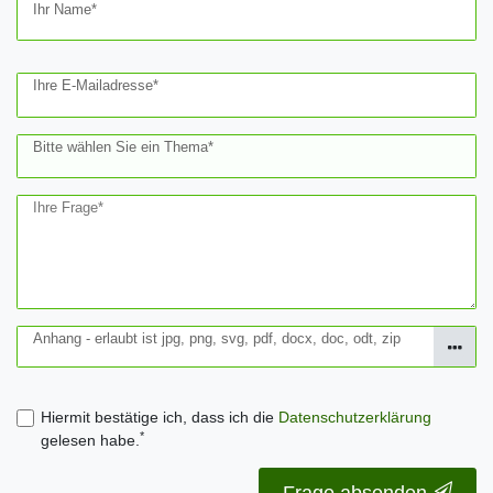
Ceres::Template.mailFormHoneypotLabel
Ihr Name*
Ihre E-Mailadresse*
Bitte wählen Sie ein Thema*
Ihre Frage*
Anhang - erlaubt ist jpg, png, svg, pdf, docx, doc, odt, zip
Hiermit bestätige ich, dass ich die
Daten­schutz­erklärung
*
gelesen habe.
Frage absenden