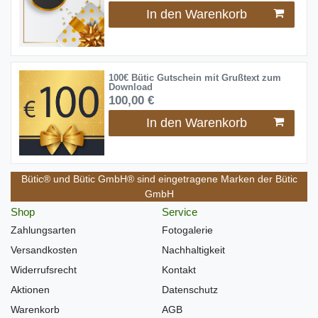
In den Warenkorb
100€ Bütic Gutschein mit Grußtext zum
Download
100,00 €
In den Warenkorb
Bütic® und Bütic GmbH® sind eingetragene Marken der Bütic
GmbH
Shop
Service
Zahlungsarten
Fotogalerie
Versandkosten
Nachhaltigkeit
Widerrufsrecht
Kontakt
Aktionen
Datenschutz
Warenkorb
AGB