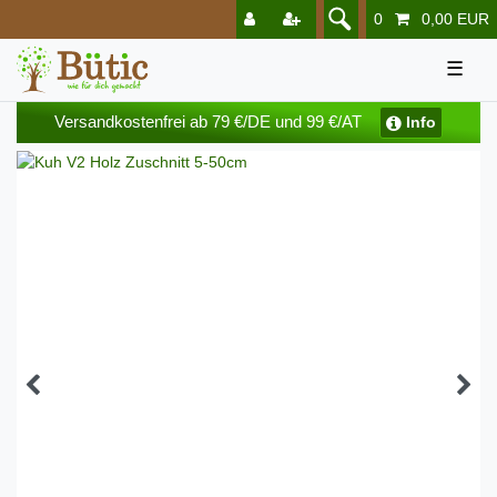
0
0,00 EUR
☰
Versandkostenfrei ab 79 €/DE und 99 €/AT
Info