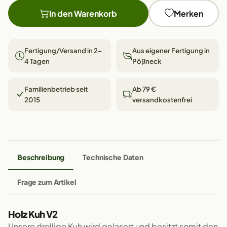
In den Warenkorb
Merken
Fertigung/Versand in 2–
Aus eigener Fertigung in
4 Tagen
Pößneck
Familienbetrieb seit
Ab 79 €
2015
versandkostenfrei
Beschreibung
Technische Daten
Frage zum Artikel
Holz Kuh V2
Unsere drollige Kuh wird gelasert und besitzt somit den