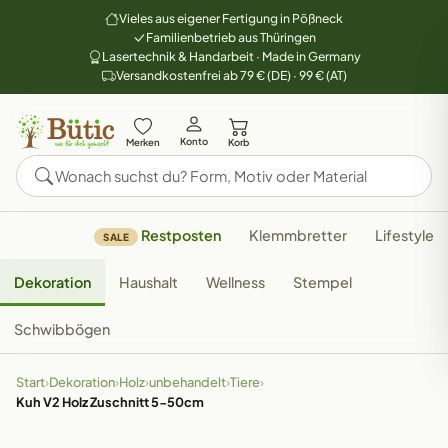
Vieles aus eigener Fertigung in Pößneck
Familienbetrieb aus Thüringen
Lasertechnik & Handarbeit · Made in Germany
Versandkostenfrei ab 79 € (DE) · 99 € (AT)
Konto
Merken
Korb
Restposten
Klemmbretter
Lifestyle
SALE
Dekoration
Haushalt
Wellness
Stempel
Schwibbögen
Start
›
Dekoration
›
Holz
›
unbehandelt
›
Tiere
›
Kuh V2 Holz Zuschnitt 5-50cm