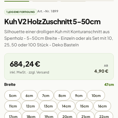
Art.-Nr. 1899
EIGENE FERTIGUNG
Kuh V2 Holz Zuschnitt 5-50cm
Silhouette einer drolligen Kuh mit Konturanschnitt aus
Sperrholz - 5-50cm Breite - Einzeln oder als Set mit 10,
25, 50 oder 100 Stück - Deko Basteln
684,24 €
AB
4,90 €
inkl. MwSt. · zzgl. Versand
Breite
47cm
5cm
6cm
7cm
8cm
9cm
10cm
11cm
12cm
13cm
14cm
15cm
16cm
17cm
18cm
19cm
20cm
21cm
22cm