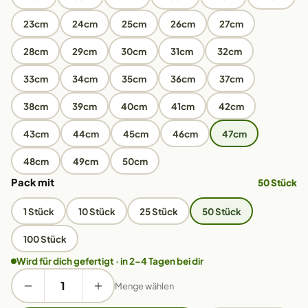
23cm
24cm
25cm
26cm
27cm
28cm
29cm
30cm
31cm
32cm
33cm
34cm
35cm
36cm
37cm
38cm
39cm
40cm
41cm
42cm
43cm
44cm
45cm
46cm
47cm
48cm
49cm
50cm
Pack mit
50 Stück
1 Stück
10 Stück
25 Stück
50 Stück
100 Stück
Wird für dich gefertigt · in 2–4 Tagen bei dir
Menge wählen