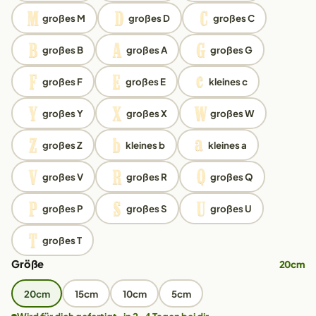
großes M
großes D
großes C
großes B
großes A
großes G
großes F
großes E
kleines c
großes Y
großes X
großes W
großes Z
kleines b
kleines a
großes V
großes R
großes Q
großes P
großes S
großes U
großes T
Größe
20cm
20cm
15cm
10cm
5cm