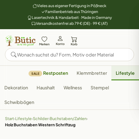
Vieles aus eigener Fertigung in Pößneck
Familienbetrieb aus Thüringen
Lasertechnik & Handarbeit · Made in Germany
Versandkostenfrei ab 79 € (DE) · 99 € (AT)
Konto
Merken
Korb
Restposten
Klemmbretter
Lifestyle
SALE
Dekoration
Haushalt
Wellness
Stempel
Schwibbögen
Start
›
Lifestyle
›
Schilder
›
Buchstaben/Zahlen
›
Holz Buchstaben Western Schriftzug