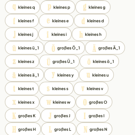
kleines q
kleines p
kleines g
kleines f
kleines e
kleines d
kleines j
kleines i
kleines h
kleines ü_1
großes Ö_1
großes Ä_1
kleines z
großes Ü_1
kleines ö_1
kleines ä_1
kleines y
kleines u
kleines t
kleines s
kleines v
kleines x
kleines w
großes O
großes K
großes J
großes I
großes H
großes L
großes N