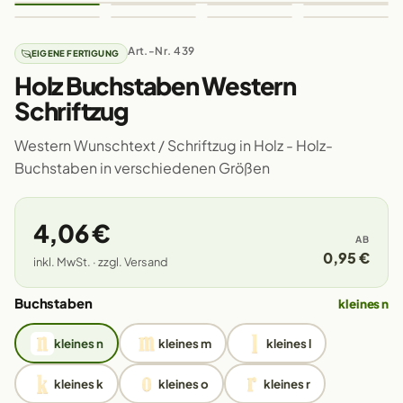
Art.-Nr. 439
EIGENE FERTIGUNG
Holz Buchstaben Western
Schriftzug
Western Wunschtext / Schriftzug in Holz - Holz-
Buchstaben in verschiedenen Größen
4,06 €
AB
0,95 €
inkl. MwSt. · zzgl. Versand
Buchstaben
kleines n
kleines n
kleines m
kleines l
kleines k
kleines o
kleines r