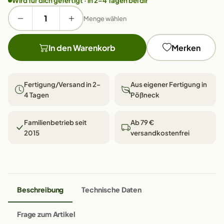
Wird für dich gefertigt · in 2–4 Tagen bei dir
Menge wählen
In den Warenkorb
Merken
Fertigung/Versand in 2–
Aus eigener Fertigung in
4 Tagen
Pößneck
Familienbetrieb seit
Ab 79 €
2015
versandkostenfrei
Beschreibung
Technische Daten
Frage zum Artikel