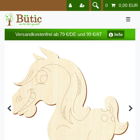
0
0,00 EUR
☰
Versandkostenfrei ab 79 €/DE und 99 €/AT
Info