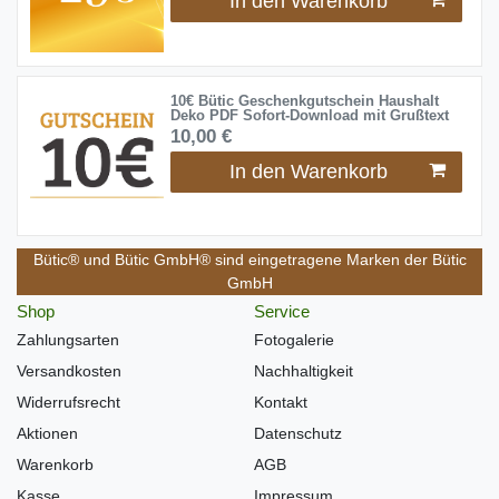
In den Warenkorb
10€ Bütic Geschenkgutschein Haushalt
Deko PDF Sofort-Download mit Grußtext
10,00 €
In den Warenkorb
Bütic® und Bütic GmbH® sind eingetragene Marken der Bütic
GmbH
Shop
Service
Zahlungsarten
Fotogalerie
Versandkosten
Nachhaltigkeit
Widerrufsrecht
Kontakt
Aktionen
Datenschutz
Warenkorb
AGB
Kasse
Impressum