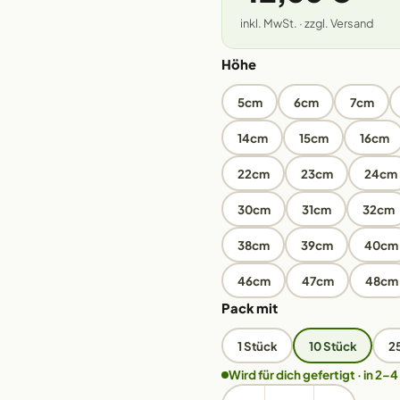
inkl. MwSt. · zzgl. Versand
Höhe
5cm
6cm
7cm
14cm
15cm
16cm
22cm
23cm
24cm
30cm
31cm
32cm
38cm
39cm
40cm
46cm
47cm
48cm
Pack mit
1 Stück
10 Stück
2
Wird für dich gefertigt · in 2–4