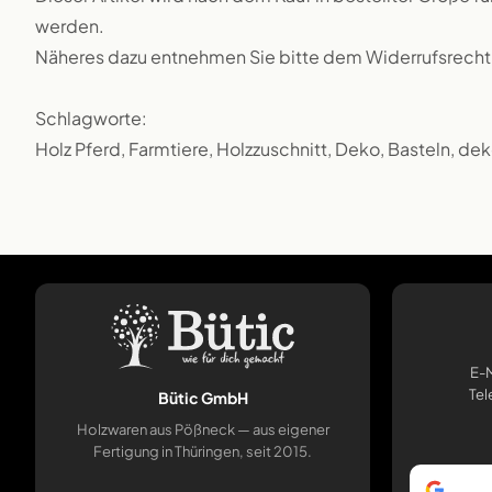
werden.
Näheres dazu entnehmen Sie bitte dem Widerrufsrecht
Schlagworte:
Holz Pferd, Farmtiere, Holzzuschnitt, Deko, Basteln, dek
E-M
Tel
Bütic GmbH
Holzwaren aus Pößneck — aus eigener
Fertigung in Thüringen, seit 2015.