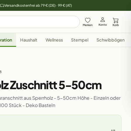
y
Versandkostenfrei ab 79 € (DE) · 99 € (AT)
Konto
Merken
Korb
ration
Haushalt
Wellness
Stempel
Schwibbögen
8
olz Zuschnitt 5-50cm
uranschnitt aus Sperrholz - 5-50cm Höhe - Einzeln oder
r 100 Stück - Deko Basteln
AB