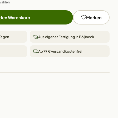
wählen
 den Warenkorb
Merken
 Tagen
Aus eigener Fertigung in Pößneck
Ab 79 € versandkostenfrei