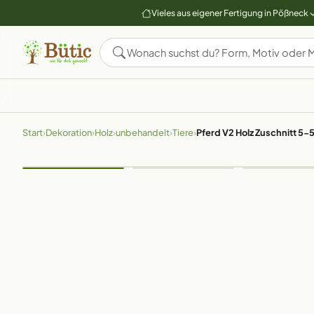
Vieles aus eigener Fertigung in Pößneck
Start
›
Dekoration
›
Holz
›
unbehandelt
›
Tiere
›
Pferd V2 Holz Zuschnitt 5