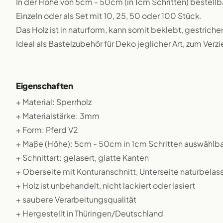
In der Höhe von 5cm - 50cm (in 1cm Schritten) bestellb
Einzeln oder als Set mit 10, 25, 50 oder 100 Stück.
Das Holz ist in naturform, kann somit beklebt, gestriche
Ideal als Bastelzubehör für Deko jeglicher Art, zum Verz
Eigenschaften
+ Material: Sperrholz
+ Materialstärke: 3mm
+ Form: Pferd V2
+ Maße (Höhe): 5cm - 50cm in 1cm Schritten auswählba
+ Schnittart: gelasert, glatte Kanten
+ Oberseite mit Konturanschnitt, Unterseite naturbelas
+ Holz ist unbehandelt, nicht lackiert oder lasiert
+ saubere Verarbeitungsqualität
+ Hergestellt in Thüringen/Deutschland