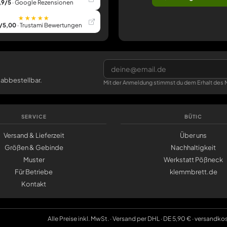
,9/5
· Google Rezensionen
★★★★★
/5,00
· Trustami Bewertungen
 abbestellbar.
Mit der Anmeldung stimmst du dem Erhalt des N
SERVICE
BÜTIC
Versand & Lieferzeit
Über uns
Größen & Gebinde
Nachhaltigkeit
Muster
Werkstatt Pößneck
Für Betriebe
klemmbrett.de
Kontakt
Alle Preise inkl. MwSt. · Versand per DHL · DE 5,90 € · versandko