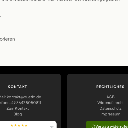
.
orieren
KONTAKT
RECHTLICHES
ail: kontakt@buetic.de
AGB
efon: +49 3647 5050811
Widerrufsrecht
Zum Kontakt
Datenschutz
Blog
Impressum
★★★★★
Vertrag widerrufe