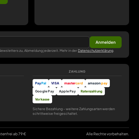
Anmelden
ewsletters zu, Abmeldung jederzeit. Mehr in der
Datenschutzerklärung
.
ZAHLUNG
Pay
Pal
VISA
master
card
amazon
pay
Google Pay
Apple Pay
Ratenzahlung
Vorkasse
Sichere Bezahlung – weitere Zahlungsarten werden
schrittweise freigeschaltet.
stenfrei ab 79 €
Alle Rechte vorbehalten.