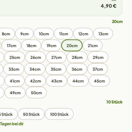
4,90 €
20cm
8cm
9cm
10cm
11cm
12cm
13cm
17cm
18cm
19cm
20cm
21cm
25cm
26cm
27cm
28cm
29cm
33cm
34cm
35cm
36cm
37cm
41cm
42cm
43cm
44cm
45cm
49cm
50cm
10 Stück
5 Stück
50 Stück
100 Stück
 Tagen bei dir