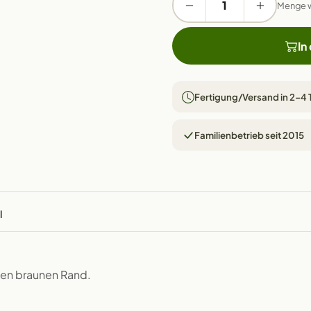
Menge 
In
Fertigung/Versand in 2–4
Familienbetrieb seit 2015
l
chen braunen Rand.
.