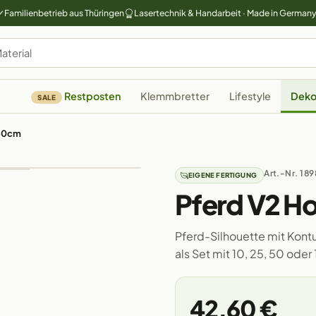
Familienbetrieb aus Thüringen
Lasertechnik & Handarbeit · Made in German
Restposten
Klemmbretter
Lifestyle
Deko
SALE
-50cm
Art.-Nr. 189
EIGENE FERTIGUNG
Pferd V2 H
Pferd-Silhouette mit Kont
als Set mit 10, 25, 50 ode
42,60 €