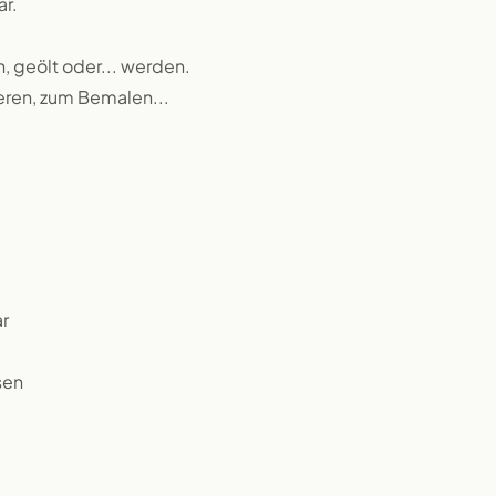
ar.
n, geölt oder... werden.
ieren, zum Bemalen...
r
sen