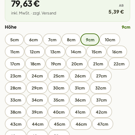
79,63 €
AB
5,39 €
inkl. MwSt. · zzgl. Versand
Höhe
9cm
5cm
6cm
7cm
8cm
9cm
10cm
11cm
12cm
13cm
14cm
15cm
16cm
17cm
18cm
19cm
20cm
21cm
22cm
23cm
24cm
25cm
26cm
27cm
28cm
29cm
30cm
31cm
32cm
33cm
34cm
35cm
36cm
37cm
38cm
39cm
40cm
41cm
42cm
43cm
44cm
45cm
46cm
47cm