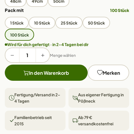
48cm
49cm
50cm
Pack mit
100 Stück
1 Stück
10 Stück
25 Stück
50 Stück
100 Stück
Wird für dich gefertigt · in 2–4 Tagen bei dir
Menge wählen
In den Warenkorb
Merken
Fertigung/Versand in 2–
Aus eigener Fertigung in
4 Tagen
Pößneck
Familienbetrieb seit
Ab 79 €
2015
versandkostenfrei