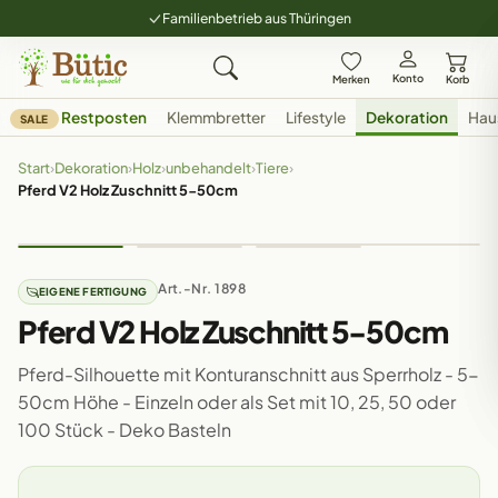
Familienbetrieb aus Thüringen
Konto
Merken
Korb
Restposten
Klemmbretter
Lifestyle
Dekoration
Hau
SALE
Start
›
Dekoration
›
Holz
›
unbehandelt
›
Tiere
›
Pferd V2 Holz Zuschnitt 5-50cm
Art.-Nr. 1898
EIGENE FERTIGUNG
Pferd V2 Holz Zuschnitt 5-50cm
Pferd-Silhouette mit Konturanschnitt aus Sperrholz - 5-
50cm Höhe - Einzeln oder als Set mit 10, 25, 50 oder
100 Stück - Deko Basteln