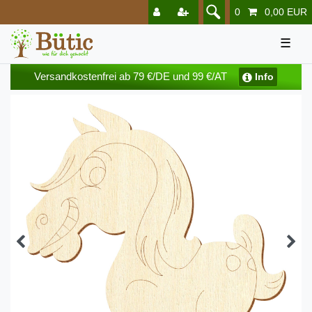
0
0,00 EUR
☰
Versandkostenfrei ab 79 €/DE und 99 €/AT
Info