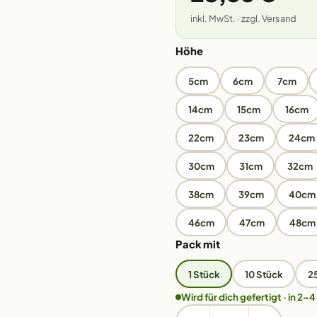
inkl. MwSt. · zzgl. Versand
Höhe
5cm
6cm
7cm
14cm
15cm
16cm
22cm
23cm
24cm
30cm
31cm
32cm
38cm
39cm
40cm
46cm
47cm
48cm
Pack mit
1 Stück
10 Stück
2
Wird für dich gefertigt · in 2–4