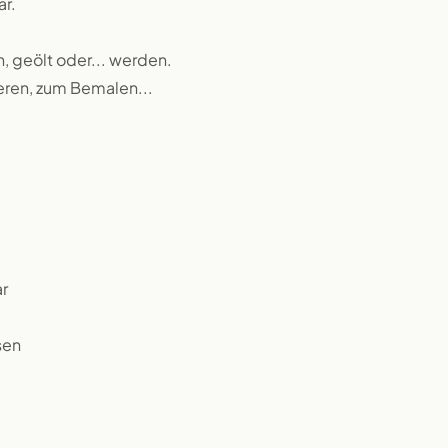
ar.
n, geölt oder... werden.
ieren, zum Bemalen...
r
sen