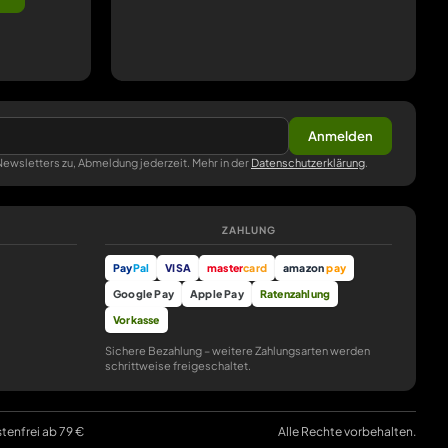
Anmelden
ewsletters zu, Abmeldung jederzeit. Mehr in der
Datenschutzerklärung
.
ZAHLUNG
Pay
Pal
VISA
master
card
amazon
pay
Google Pay
Apple Pay
Ratenzahlung
Vorkasse
Sichere Bezahlung – weitere Zahlungsarten werden
schrittweise freigeschaltet.
stenfrei ab 79 €
Alle Rechte vorbehalten.