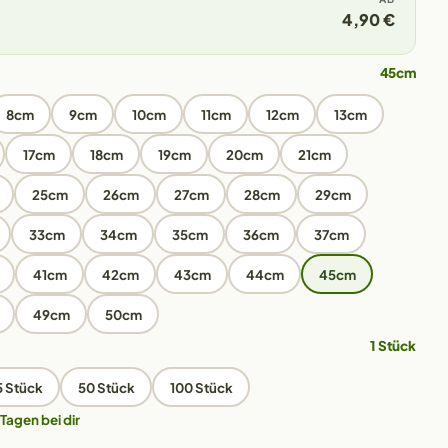
4,90 €
45cm
8cm
9cm
10cm
11cm
12cm
13cm
17cm
18cm
19cm
20cm
21cm
25cm
26cm
27cm
28cm
29cm
33cm
34cm
35cm
36cm
37cm
41cm
42cm
43cm
44cm
45cm
49cm
50cm
1 Stück
5 Stück
50 Stück
100 Stück
 Tagen bei dir