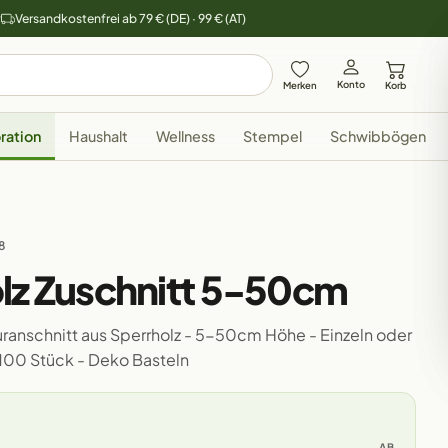
y
Versandkostenfrei ab 79 € (DE) · 99 € (AT)
Konto
Merken
Korb
ration
Haushalt
Wellness
Stempel
Schwibbögen
8
olz Zuschnitt 5-50cm
uranschnitt aus Sperrholz - 5-50cm Höhe - Einzeln oder
r 100 Stück - Deko Basteln
AB