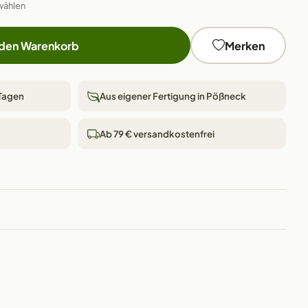
wählen
 den Warenkorb
Merken
 Tagen
Aus eigener Fertigung in Pößneck
Ab 79 € versandkostenfrei