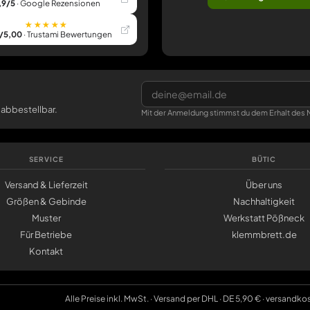
,9/5
· Google Rezensionen
★★★★★
/5,00
· Trustami Bewertungen
 abbestellbar.
Mit der Anmeldung stimmst du dem Erhalt des N
SERVICE
BÜTIC
Versand & Lieferzeit
Über uns
Größen & Gebinde
Nachhaltigkeit
Muster
Werkstatt Pößneck
Für Betriebe
klemmbrett.de
Kontakt
Alle Preise inkl. MwSt. · Versand per DHL · DE 5,90 € · versandko