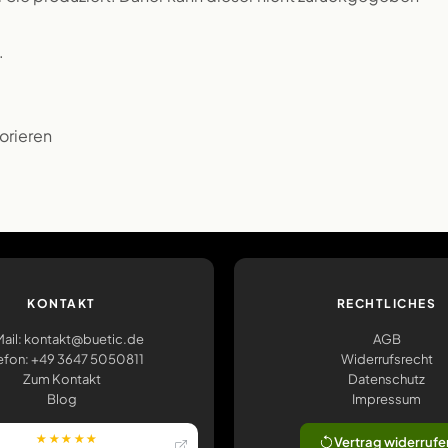
.
orieren
KONTAKT
RECHTLICHES
ail: kontakt@buetic.de
AGB
efon: +49 3647 5050811
Widerrufsrecht
Zum Kontakt
Datenschutz
Blog
Impressum
★★★★★
Vertrag widerrufe