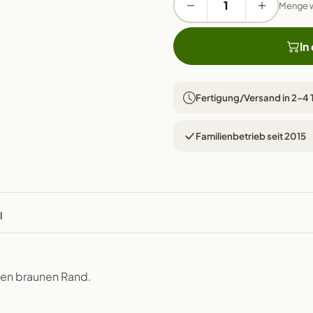
Menge 
In
Fertigung/Versand in 2–4
Familienbetrieb seit 2015
l
chen braunen Rand.
.