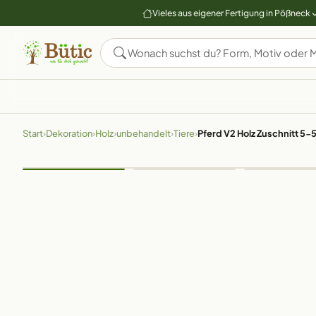
Vieles aus eigener Fertigung in Pößneck
Start
›
Dekoration
›
Holz
›
unbehandelt
›
Tiere
›
Pferd V2 Holz Zuschnitt 5