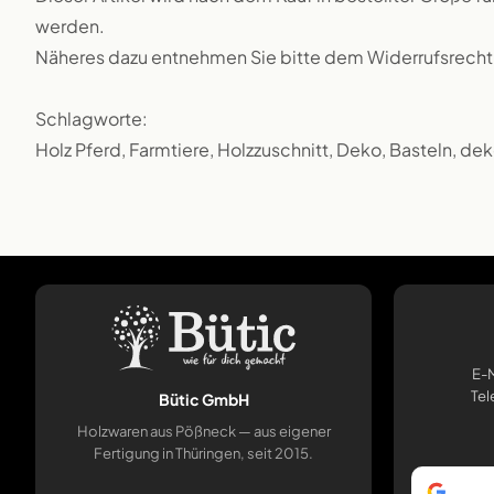
werden.
Näheres dazu entnehmen Sie bitte dem Widerrufsrecht
Schlagworte:
Holz Pferd, Farmtiere, Holzzuschnitt, Deko, Basteln, dek
E-M
Tel
Bütic GmbH
Holzwaren aus Pößneck — aus eigener
Fertigung in Thüringen, seit 2015.