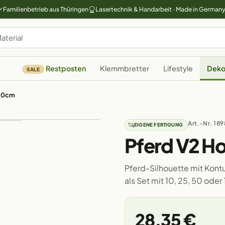
Familienbetrieb aus Thüringen
Lasertechnik & Handarbeit · Made in German
Restposten
Klemmbretter
Lifestyle
Deko
SALE
-50cm
Art.-Nr. 189
EIGENE FERTIGUNG
Pferd V2 H
Pferd-Silhouette mit Kont
als Set mit 10, 25, 50 ode
28,35 €