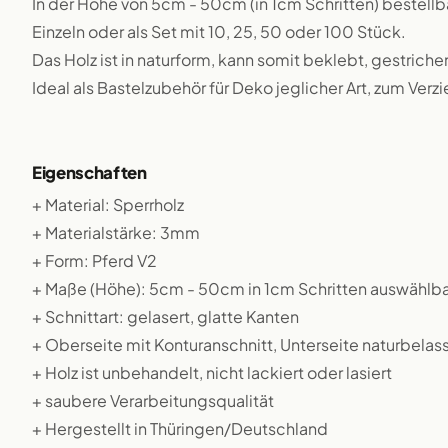
In der Höhe von 5cm - 50cm (in 1cm Schritten) bestellb
Einzeln oder als Set mit 10, 25, 50 oder 100 Stück.
Das Holz ist in naturform, kann somit beklebt, gestriche
Ideal als Bastelzubehör für Deko jeglicher Art, zum Verz
Eigenschaften
+ Material: Sperrholz
+ Materialstärke: 3mm
+ Form: Pferd V2
+ Maße (Höhe): 5cm - 50cm in 1cm Schritten auswählba
+ Schnittart: gelasert, glatte Kanten
+ Oberseite mit Konturanschnitt, Unterseite naturbelas
+ Holz ist unbehandelt, nicht lackiert oder lasiert
+ saubere Verarbeitungsqualität
+ Hergestellt in Thüringen/Deutschland