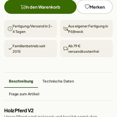
In den Warenkorb
Merken
Fertigung/Versand in 2–
Aus eigener Fertigung in
4 Tagen
Pößneck
Familienbetrieb seit
Ab 79 €
2015
versandkostenfrei
Beschreibung
Technische Daten
Frage zum Artikel
Holz Pferd V2
Unser Pferd wird gelasert und besitzt somit den