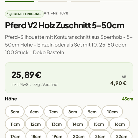
Art.-Nr. 1898
EIGENE FERTIGUNG
Pferd V2 Holz Zuschnitt 5-50cm
Pferd-Silhouette mit Konturanschnitt aus Sperrholz - 5-
50cm Höhe - Einzeln oder als Set mit 10, 25, 50 oder
100 Stück - Deko Basteln
25,89 €
AB
4,90 €
inkl. MwSt. · zzgl. Versand
Höhe
43cm
5cm
6cm
7cm
8cm
9cm
10cm
11cm
12cm
13cm
14cm
15cm
16cm
17cm
18cm
19cm
20cm
21cm
22cm