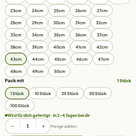
23cm
24cm
25cm
26cm
27cm
28cm
29cm
30cm
31cm
32cm
33cm
34cm
35cm
36cm
37cm
38cm
39cm
40cm
41cm
42cm
43cm
44cm
45cm
46cm
47cm
48cm
49cm
50cm
Pack mit
1 Stück
1 Stück
10 Stück
25 Stück
50 Stück
100 Stück
Wird für dich gefertigt · in 2–4 Tagen bei dir
Menge wählen