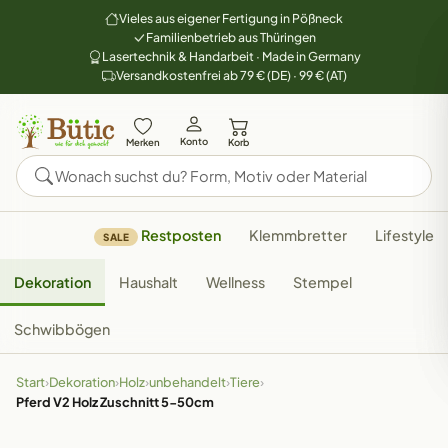
Vieles aus eigener Fertigung in Pößneck
Familienbetrieb aus Thüringen
Lasertechnik & Handarbeit · Made in Germany
Versandkostenfrei ab 79 € (DE) · 99 € (AT)
Konto
Merken
Korb
Restposten
Klemmbretter
Lifestyle
SALE
Dekoration
Haushalt
Wellness
Stempel
Schwibbögen
Start
›
Dekoration
›
Holz
›
unbehandelt
›
Tiere
›
Pferd V2 Holz Zuschnitt 5-50cm