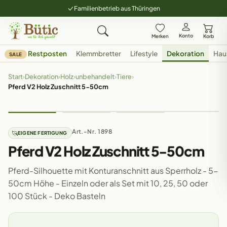
Familienbetrieb aus Thüringen
Konto
Merken
Korb
Restposten
Klemmbretter
Lifestyle
Dekoration
Hau
SALE
Start
›
Dekoration
›
Holz
›
unbehandelt
›
Tiere
›
Pferd V2 Holz Zuschnitt 5-50cm
Art.-Nr. 1898
EIGENE FERTIGUNG
Pferd V2 Holz Zuschnitt 5-50cm
Pferd-Silhouette mit Konturanschnitt aus Sperrholz - 5-
50cm Höhe - Einzeln oder als Set mit 10, 25, 50 oder
100 Stück - Deko Basteln