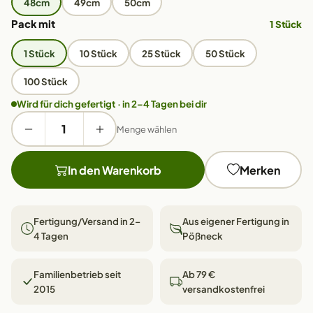
48cm
49cm
50cm
Pack mit
1 Stück
1 Stück
10 Stück
25 Stück
50 Stück
100 Stück
Wird für dich gefertigt · in 2–4 Tagen bei dir
Menge wählen
In den Warenkorb
Merken
Fertigung/Versand in 2–
Aus eigener Fertigung in
4 Tagen
Pößneck
Familienbetrieb seit
Ab 79 €
2015
versandkostenfrei