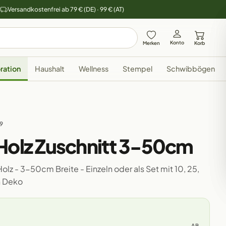
y
Versandkostenfrei ab 79 € (DE) · 99 € (AT)
Konto
Merken
Korb
ration
Haushalt
Wellness
Stempel
Schwibbögen
29
 Holz Zuschnitt 3-50cm
olz - 3-50cm Breite - Einzeln oder als Set mit 10, 25,
n Deko
AB