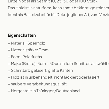
Einzeln oder als Set mit 10, 25, 50 oder 100 Stück.
Das Holz ist in naturform, kann somit beklebt, gestriche
Ideal als Bastelzubehör für Deko jeglicher Art, zum Verz
Eigenschaften
+ Material: Sperrholz
+ Materialstärke: 3mm
+ Form: Polarfuchs
+ Maße (Breite): 3cm - 50cm in 1cm Schritten auswählb
+ Schnittart: gelasert, glatte Kanten
+ Holz ist in unbehandelt, nicht lackiert oder lasiert
+ saubere Verarbeitungsqualität
+ Hergestellt in Thüringen/Deutschland