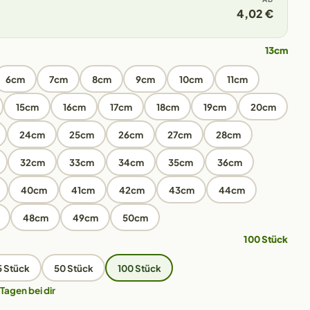
4,02 €
13cm
6cm
7cm
8cm
9cm
10cm
11cm
15cm
16cm
17cm
18cm
19cm
20cm
24cm
25cm
26cm
27cm
28cm
32cm
33cm
34cm
35cm
36cm
40cm
41cm
42cm
43cm
44cm
48cm
49cm
50cm
100 Stück
5 Stück
50 Stück
100 Stück
 Tagen bei dir