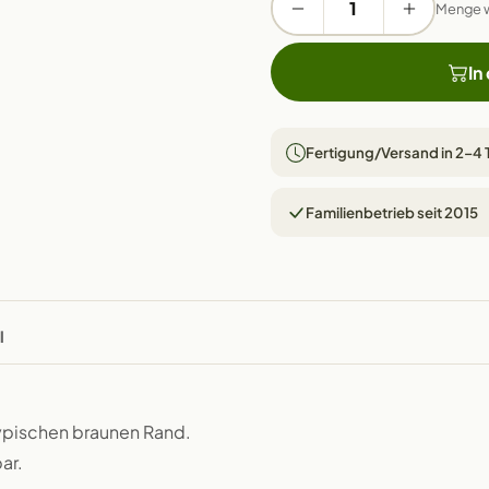
Menge 
In
Fertigung/Versand in 2–4
Familienbetrieb seit 2015
l
typischen braunen Rand.
ar.