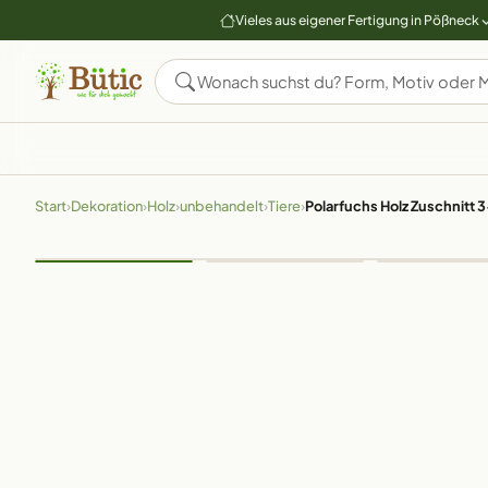
Vieles aus eigener Fertigung in Pößneck
Start
›
Dekoration
›
Holz
›
unbehandelt
›
Tiere
›
Polarfuchs Holz Zuschnitt