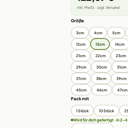
inkl. MwSt. · zzgl. Versand
Größe
3cm
4cm
5cm
12cm
13cm
14cm
21cm
22cm
23cm
29cm
30cm
31cm
37cm
38cm
39cm
45cm
46cm
47cm
Pack mit
1 Stück
10 Stück
2
Wird für dich gefertigt · in 2–4