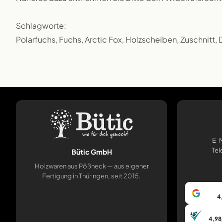
Schlagworte:
Polarfuchs, Fuchs, Arctic Fox, Holzscheiben, Zuschnitt,
E-M
Tel
Bütic GmbH
Holzwaren aus Pößneck — aus eigener
Fertigung in Thüringen, seit 2015.
4
4,98