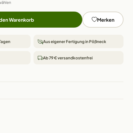
wählen
 den Warenkorb
Merken
 Tagen
Aus eigener Fertigung in Pößneck
Ab 79 € versandkostenfrei