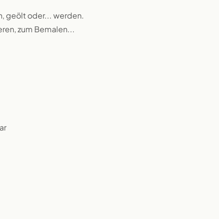
n, geölt oder... werden.
ieren, zum Bemalen...
ar