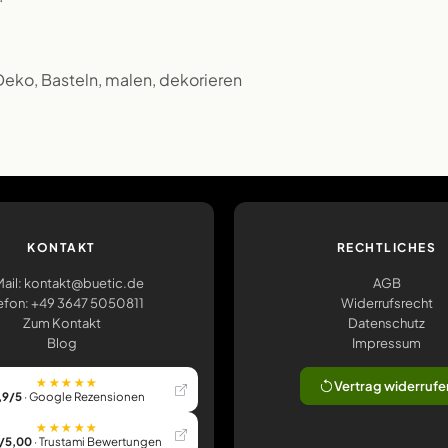
 Deko, Basteln, malen, dekorieren
KONTAKT
RECHTLICHES
ail: kontakt@buetic.de
AGB
efon: +49 3647 5050811
Widerrufsrecht
Zum Kontakt
Datenschutz
Blog
Impressum
★★★★★
Vertrag widerrufe
,9/5
· Google Rezensionen
★★★★★
/5,00
· Trustami Bewertungen