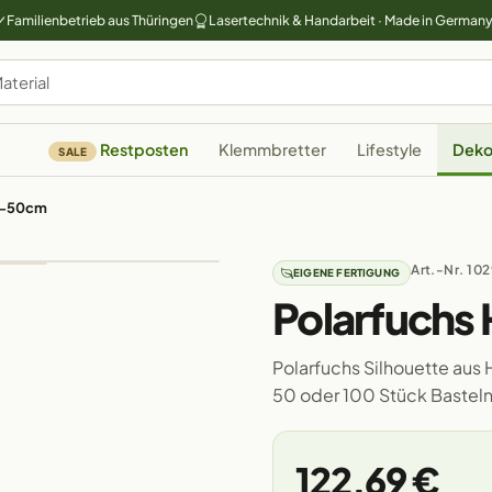
Familienbetrieb aus Thüringen
Lasertechnik & Handarbeit · Made in German
Restposten
Klemmbretter
Lifestyle
Deko
SALE
 3-50cm
Art.-Nr. 10
EIGENE FERTIGUNG
Polarfuchs
Polarfuchs Silhouette aus H
50 oder 100 Stück Bastel
122,69 €