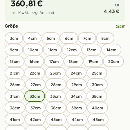
360,81 €
AB
4,43 €
inkl. MwSt. · zzgl. Versand
Größe
32cm
3cm
4cm
5cm
6cm
7cm
8cm
9cm
10cm
11cm
12cm
13cm
14cm
15cm
16cm
17cm
18cm
19cm
20cm
21cm
22cm
23cm
24cm
25cm
26cm
27cm
28cm
29cm
30cm
31cm
32cm
33cm
34cm
35cm
36cm
37cm
38cm
39cm
40cm
41cm
42cm
43cm
44cm
45cm