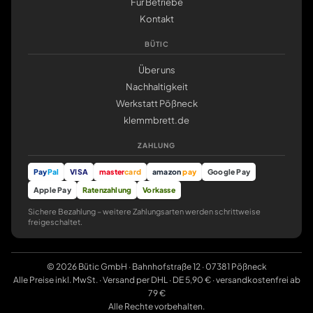
Für Betriebe
Kontakt
BÜTIC
Über uns
Nachhaltigkeit
Werkstatt Pößneck
klemmbrett.de
ZAHLUNG
Pay
Pal
VISA
master
card
amazon
pay
Google Pay
Apple Pay
Ratenzahlung
Vorkasse
Sichere Bezahlung – weitere Zahlungsarten werden schrittweise
freigeschaltet.
© 2026 Bütic GmbH · Bahnhofstraße 12 · 07381 Pößneck
Alle Preise inkl. MwSt. · Versand per DHL · DE 5,90 € · versandkostenfrei ab
79 €
Alle Rechte vorbehalten.