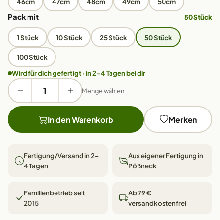
46cm
47cm
48cm
49cm
50cm
Pack mit
50 Stück
1 Stück
10 Stück
25 Stück
50 Stück
100 Stück
Wird für dich gefertigt · in 2–4 Tagen bei dir
Menge wählen
In den Warenkorb
Merken
Fertigung/Versand in 2–
Aus eigener Fertigung in
4 Tagen
Pößneck
Familienbetrieb seit
Ab 79 €
2015
versandkostenfrei