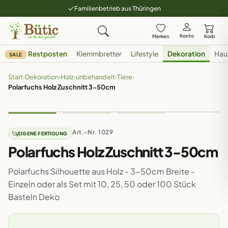
Familienbetrieb aus Thüringen
Konto
Merken
Korb
Restposten
Klemmbretter
Lifestyle
Dekoration
Hau
SALE
Start
›
Dekoration
›
Holz
›
unbehandelt
›
Tiere
›
Polarfuchs Holz Zuschnitt 3-50cm
Art.-Nr. 1029
EIGENE FERTIGUNG
Polarfuchs Holz Zuschnitt 3-50cm
Polarfuchs Silhouette aus Holz - 3-50cm Breite -
Einzeln oder als Set mit 10, 25, 50 oder 100 Stück
Basteln Deko