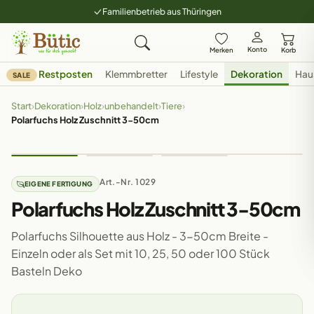
Familienbetrieb aus Thüringen
Konto
Merken
Korb
Restposten
Klemmbretter
Lifestyle
Dekoration
Hau
SALE
Start
›
Dekoration
›
Holz
›
unbehandelt
›
Tiere
›
Polarfuchs Holz Zuschnitt 3-50cm
Art.-Nr. 1029
EIGENE FERTIGUNG
Polarfuchs Holz Zuschnitt 3-50cm
Polarfuchs Silhouette aus Holz - 3-50cm Breite -
Einzeln oder als Set mit 10, 25, 50 oder 100 Stück
Basteln Deko