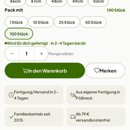
46cm
47cm
48cm
49cm
50cm
Pack mit
100 Stück
1 Stück
10 Stück
25 Stück
50 Stück
100 Stück
Wird für dich gefertigt · in 2–4 Tagen bei dir
Menge wählen
In den Warenkorb
Merken
Fertigung/Versand in 2–
Aus eigener Fertigung in
4 Tagen
Pößneck
Familienbetrieb seit
Ab 79 €
2015
versandkostenfrei