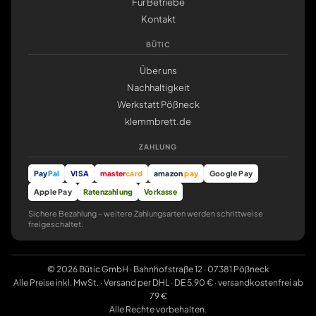
Für Betriebe
Kontakt
BÜTIC
Über uns
Nachhaltigkeit
Werkstatt Pößneck
klemmbrett.de
ZAHLUNG
Pay
Pal
VISA
master
card
amazon
pay
Google Pay
Apple Pay
Ratenzahlung
Vorkasse
Sichere Bezahlung – weitere Zahlungsarten werden schrittweise
freigeschaltet.
© 2026 Bütic GmbH · Bahnhofstraße 12 · 07381 Pößneck
Alle Preise inkl. MwSt. · Versand per DHL · DE 5,90 € · versandkostenfrei ab
79 €
Alle Rechte vorbehalten.