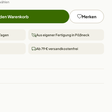
wählen
 den Warenkorb
Merken
 Tagen
Aus eigener Fertigung in Pößneck
Ab 79 € versandkostenfrei