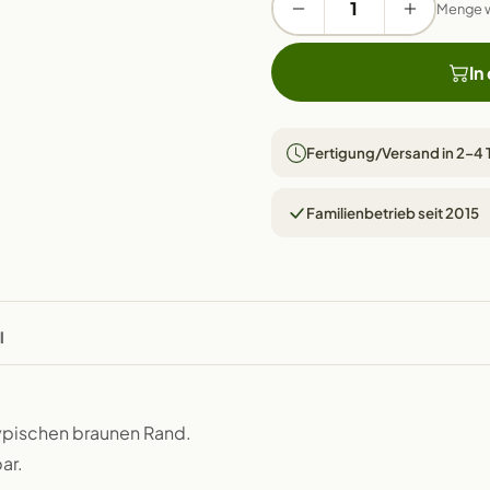
Menge 
In
Fertigung/Versand in 2–4
Familienbetrieb seit 2015
l
typischen braunen Rand.
ar.