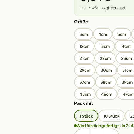
inkl. MwSt. · zzgl. Versand
Größe
3cm
4cm
5cm
12cm
13cm
14cm
21cm
22cm
23cm
29cm
30cm
31cm
37cm
38cm
39cm
45cm
46cm
47cm
Pack mit
1 Stück
10 Stück
2
Wird für dich gefertigt · in 2–4