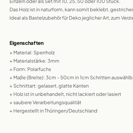
Einzeln oder als Set mit 10, 25, 50 oder 100 Stück.
Das Holz ist in naturform, kann somit beklebt, gestriche
Ideal als Bastelzubehör für Deko jeglicher Art, zum Verz
Eigenschaften
+ Material: Sperrholz
+ Materialstärke: 3mm
+ Form: Polarfuchs
+ Maße (Breite): 3cm - 50cm in 1cm Schritten auswählb
+ Schnittart: gelasert, glatte Kanten
+ Holz ist in unbehandelt, nicht lackiert oder lasiert
+ saubere Verarbeitungsqualität
+ Hergestellt in Thüringen/Deutschland