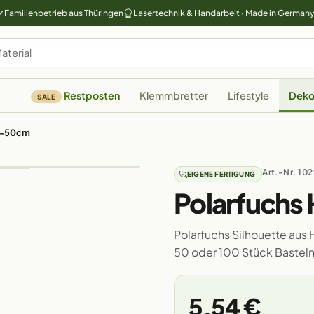
Familienbetrieb aus Thüringen
Lasertechnik & Handarbeit · Made in German
Restposten
Klemmbretter
Lifestyle
Deko
SALE
 3-50cm
Art.-Nr. 10
EIGENE FERTIGUNG
Polarfuchs
Polarfuchs Silhouette aus H
50 oder 100 Stück Bastel
5,54 €