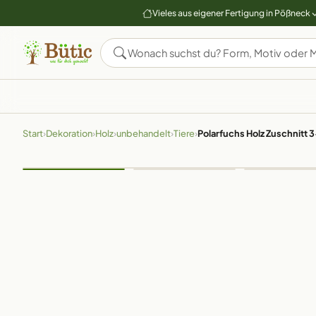
Vieles aus eigener Fertigung in Pößneck
Start
›
Dekoration
›
Holz
›
unbehandelt
›
Tiere
›
Polarfuchs Holz Zuschnitt