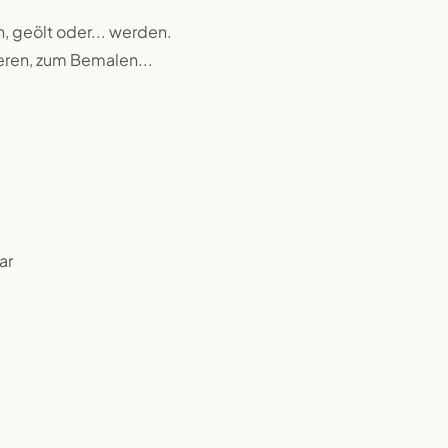
n, geölt oder... werden.
ieren, zum Bemalen...
ar