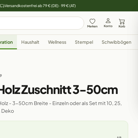
y
Versandkostenfrei ab 79 € (DE) · 99 € (AT)
Konto
Merken
Korb
ration
Haushalt
Wellness
Stempel
Schwibbögen
29
 Holz Zuschnitt 3-50cm
olz - 3-50cm Breite - Einzeln oder als Set mit 10, 25,
n Deko
AB