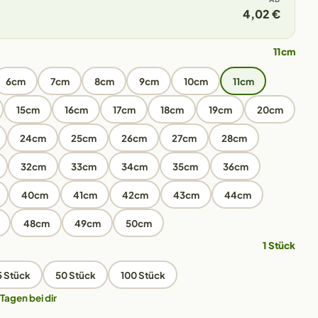
4,02 €
11cm
6cm
7cm
8cm
9cm
10cm
11cm
15cm
16cm
17cm
18cm
19cm
20cm
24cm
25cm
26cm
27cm
28cm
32cm
33cm
34cm
35cm
36cm
40cm
41cm
42cm
43cm
44cm
48cm
49cm
50cm
1 Stück
5 Stück
50 Stück
100 Stück
 Tagen bei dir