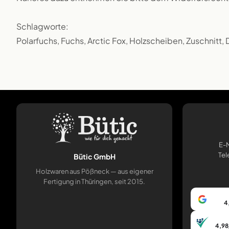
Schlagworte:
Polarfuchs, Fuchs, Arctic Fox, Holzscheiben, Zuschnitt,
E-M
Tel
Bütic GmbH
Holzwaren aus Pößneck — aus eigener
Fertigung in Thüringen, seit 2015.
4
4,98