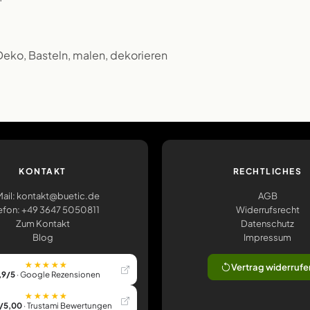
 Deko, Basteln, malen, dekorieren
KONTAKT
RECHTLICHES
ail: kontakt@buetic.de
AGB
efon: +49 3647 5050811
Widerrufsrecht
Zum Kontakt
Datenschutz
Blog
Impressum
★★★★★
Vertrag widerrufe
,9/5
· Google Rezensionen
★★★★★
/5,00
· Trustami Bewertungen