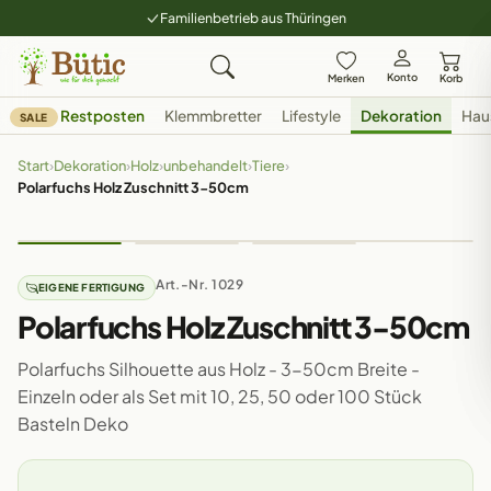
Familienbetrieb aus Thüringen
Konto
Merken
Korb
Restposten
Klemmbretter
Lifestyle
Dekoration
Hau
SALE
Start
›
Dekoration
›
Holz
›
unbehandelt
›
Tiere
›
Polarfuchs Holz Zuschnitt 3-50cm
Art.-Nr. 1029
EIGENE FERTIGUNG
Polarfuchs Holz Zuschnitt 3-50cm
Polarfuchs Silhouette aus Holz - 3-50cm Breite -
Einzeln oder als Set mit 10, 25, 50 oder 100 Stück
Basteln Deko