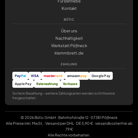
Für Betriebe
Kontakt
BÜTIC
Über uns
Nachhaltigkeit
Werkstatt Pößneck
klemmbrett.de
ZAHLUNG
Pay
Pal
VISA
master
card
amazon
pay
Google Pay
Apple Pay
Ratenzahlung
Vorkasse
Sichere Bezahlung – weitere Zahlungsarten werden schrittweise
freigeschaltet.
© 2026 Bütic GmbH · Bahnhofstraße 12 · 07381 Pößneck
Alle Preise inkl. MwSt. · Versand per DHL · DE 5,90 € · versandkostenfrei ab
79 €
Alle Rechte vorbehalten.