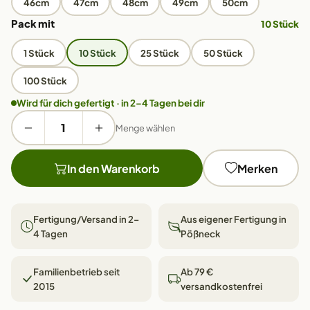
46cm
47cm
48cm
49cm
50cm
Pack mit
10 Stück
1 Stück
10 Stück
25 Stück
50 Stück
100 Stück
Wird für dich gefertigt · in 2–4 Tagen bei dir
Menge wählen
In den Warenkorb
Merken
Fertigung/Versand in 2–
Aus eigener Fertigung in
4 Tagen
Pößneck
Familienbetrieb seit
Ab 79 €
2015
versandkostenfrei