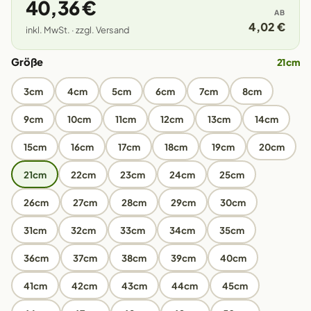
40,36 €
AB
4,02 €
inkl. MwSt. · zzgl. Versand
Größe
21cm
3cm
4cm
5cm
6cm
7cm
8cm
9cm
10cm
11cm
12cm
13cm
14cm
15cm
16cm
17cm
18cm
19cm
20cm
21cm
22cm
23cm
24cm
25cm
26cm
27cm
28cm
29cm
30cm
31cm
32cm
33cm
34cm
35cm
36cm
37cm
38cm
39cm
40cm
41cm
42cm
43cm
44cm
45cm