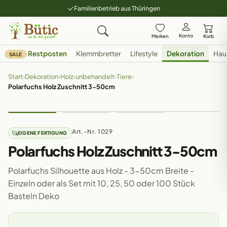
Familienbetrieb aus Thüringen
Konto
Merken
Korb
Restposten
Klemmbretter
Lifestyle
Dekoration
Hau
SALE
Start
›
Dekoration
›
Holz
›
unbehandelt
›
Tiere
›
Polarfuchs Holz Zuschnitt 3-50cm
Art.-Nr. 1029
EIGENE FERTIGUNG
Polarfuchs Holz Zuschnitt 3-50cm
Polarfuchs Silhouette aus Holz - 3-50cm Breite -
Einzeln oder als Set mit 10, 25, 50 oder 100 Stück
Basteln Deko