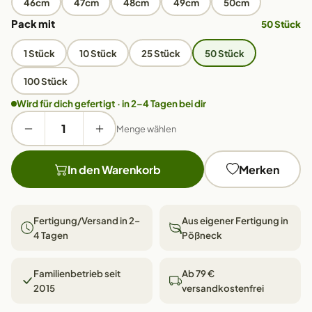
46cm
47cm
48cm
49cm
50cm
Pack mit
50 Stück
1 Stück
10 Stück
25 Stück
50 Stück
100 Stück
Wird für dich gefertigt · in 2–4 Tagen bei dir
Menge wählen
In den Warenkorb
Merken
Fertigung/Versand in 2–
Aus eigener Fertigung in
4 Tagen
Pößneck
Familienbetrieb seit
Ab 79 €
2015
versandkostenfrei