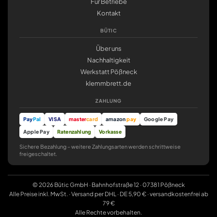
Für Betriebe
Kontakt
BÜTIC
Über uns
Nachhaltigkeit
Werkstatt Pößneck
klemmbrett.de
ZAHLUNG
Pay
Pal
VISA
master
card
amazon
pay
Google Pay
Apple Pay
Ratenzahlung
Vorkasse
Sichere Bezahlung – weitere Zahlungsarten werden schrittweise
freigeschaltet.
© 2026 Bütic GmbH · Bahnhofstraße 12 · 07381 Pößneck
Alle Preise inkl. MwSt. · Versand per DHL · DE 5,90 € · versandkostenfrei ab
79 €
Alle Rechte vorbehalten.