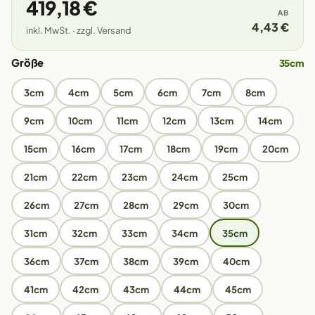
419,18 €
AB
4,43 €
inkl. MwSt. · zzgl. Versand
Größe
35cm
3cm
4cm
5cm
6cm
7cm
8cm
9cm
10cm
11cm
12cm
13cm
14cm
15cm
16cm
17cm
18cm
19cm
20cm
21cm
22cm
23cm
24cm
25cm
26cm
27cm
28cm
29cm
30cm
31cm
32cm
33cm
34cm
35cm
36cm
37cm
38cm
39cm
40cm
41cm
42cm
43cm
44cm
45cm