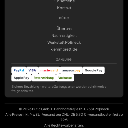
Für Betriebe
Kontakt
BÜTIC
Über uns
Nachhaltigkeit
Werkstatt Pößneck
klemmbrett.de
ZAHLUNG
Pay
Pal
VISA
master
card
amazon
pay
Google Pay
Apple Pay
Ratenzahlung
Vorkasse
Sichere Bezahlung – weitere Zahlungsarten werden schrittweise
freigeschaltet.
© 2026 Bütic GmbH · Bahnhofstraße 12 · 07381 Pößneck
Alle Preise inkl. MwSt. · Versand per DHL · DE 5,90 € · versandkostenfrei ab
79 €
Alle Rechte vorbehalten.