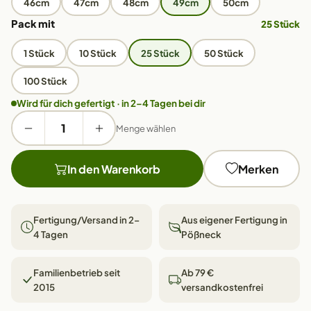
46cm
47cm
48cm
49cm
50cm
Pack mit
25 Stück
1 Stück
10 Stück
25 Stück
50 Stück
100 Stück
Wird für dich gefertigt · in 2–4 Tagen bei dir
Menge wählen
In den Warenkorb
Merken
Fertigung/Versand in 2–
Aus eigener Fertigung in
4 Tagen
Pößneck
Familienbetrieb seit
Ab 79 €
2015
versandkostenfrei