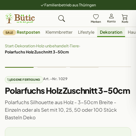
Familienbetrieb aus Thüringen
Konto
Merken
Korb
Restposten
Klemmbretter
Lifestyle
Dekoration
Hau
SALE
Start
›
Dekoration
›
Holz
›
unbehandelt
›
Tiere
›
Polarfuchs Holz Zuschnitt 3-50cm
Art.-Nr. 1029
EIGENE FERTIGUNG
Polarfuchs Holz Zuschnitt 3-50cm
Polarfuchs Silhouette aus Holz - 3-50cm Breite -
Einzeln oder als Set mit 10, 25, 50 oder 100 Stück
Basteln Deko