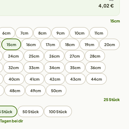
4,02 €
15cm
6cm
7cm
8cm
9cm
10cm
11cm
15cm
16cm
17cm
18cm
19cm
20cm
24cm
25cm
26cm
27cm
28cm
32cm
33cm
34cm
35cm
36cm
40cm
41cm
42cm
43cm
44cm
48cm
49cm
50cm
25 Stück
5 Stück
50 Stück
100 Stück
 Tagen bei dir