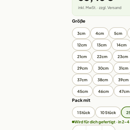
inkl. MwSt. · zzgl. Versand
Größe
3cm
4cm
5cm
12cm
13cm
14cm
21cm
22cm
23cm
29cm
30cm
31cm
37cm
38cm
39cm
45cm
46cm
47cm
Pack mit
1 Stück
10 Stück
2
Wird für dich gefertigt · in 2–4