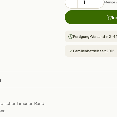
Menge 
In
Fertigung/Versand in 2–4
Familienbetrieb seit 2015
l
typischen braunen Rand.
ar.