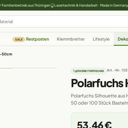
Familienbetrieb aus Thüringen
Lasertechnik & Handarbeit · Made in German
Restposten
Klemmbretter
Lifestyle
Deko
SALE
 3-50cm
Art.-Nr. 10
EIGENE FERTIGUNG
Polarfuchs
Polarfuchs Silhouette aus H
50 oder 100 Stück Bastel
53,46 €