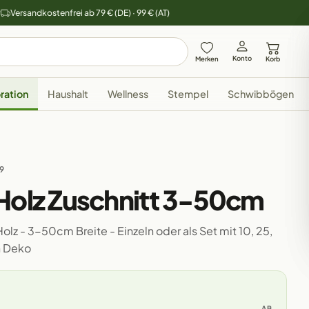
y
Versandkostenfrei ab 79 € (DE) · 99 € (AT)
Konto
Merken
Korb
ration
Haushalt
Wellness
Stempel
Schwibbögen
29
 Holz Zuschnitt 3-50cm
olz - 3-50cm Breite - Einzeln oder als Set mit 10, 25,
n Deko
AB