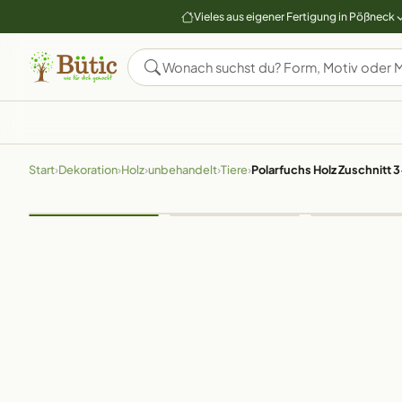
Vieles aus eigener Fertigung in Pößneck
Start
›
Dekoration
›
Holz
›
unbehandelt
›
Tiere
›
Polarfuchs Holz Zuschnitt