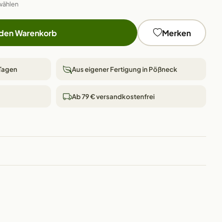
wählen
 den Warenkorb
Merken
 Tagen
Aus eigener Fertigung in Pößneck
Ab 79 € versandkostenfrei