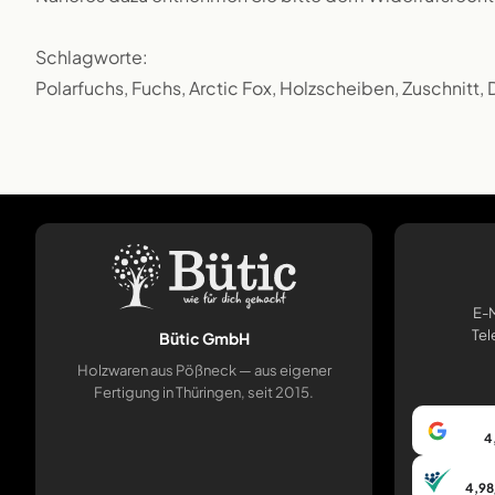
Schlagworte:
Polarfuchs, Fuchs, Arctic Fox, Holzscheiben, Zuschnitt,
E-M
Tel
Bütic GmbH
Holzwaren aus Pößneck — aus eigener
Fertigung in Thüringen, seit 2015.
4
4,98