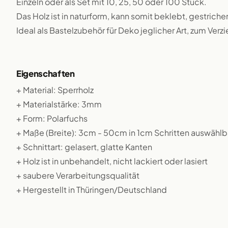
Einzeln oder als Set mit 10, 25, 50 oder 100 Stück.
Das Holz ist in naturform, kann somit beklebt, gestriche
Ideal als Bastelzubehör für Deko jeglicher Art, zum Verz
Eigenschaften
+ Material: Sperrholz
+ Materialstärke: 3mm
+ Form: Polarfuchs
+ Maße (Breite): 3cm - 50cm in 1cm Schritten auswählb
+ Schnittart: gelasert, glatte Kanten
+ Holz ist in unbehandelt, nicht lackiert oder lasiert
+ saubere Verarbeitungsqualität
+ Hergestellt in Thüringen/Deutschland