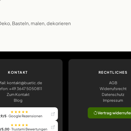
 Deko, Basteln, malen, dekorieren
KONTAKT
RECHTLICHES
ail: kontakt@buetic.de
AGB
efon: +49 3647 5050811
Widerrufsrecht
Zum Kontakt
Datenschutz
Blog
Impressum
★★★★★
Vertrag widerrufe
,9/5
· Google Rezensionen
★★★★★
/5,00
· Trustami Bewertungen