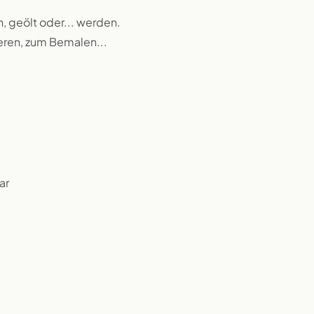
n, geölt oder... werden.
ieren, zum Bemalen...
ar