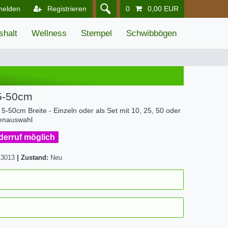
melden
Registrieren
0
0,00 EUR
shalt
Wellness
Stempel
Schwibbögen
 5-50cm
5-50cm Breite - Einzeln oder als Set mit 10, 25, 50 oder
ßenauswahl
iderruf möglich
13013
|
Zustand:
Neu