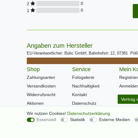
0
2
0
1
Angaben zum Hersteller
EU-Verantwortlicher: Bütic GmbH, Bahnhofstr. 12, 07381 Pö
Shop
Service
Mein K
Zahlungsarten
Fotogalerie
Registrie
Versandkosten
Nachhaltigkeit
Anmelde
Widerrufsrecht
Kontakt
Vertrag 
Aktionen
Datenschutz
Warenkorb
AGB
Wir nutzen Cookies!
Daten­schutz­erklärung
Essenziell
Statistik
Externe Medien
Kasse
Impressum
Hilfe
Newsletter
Über Uns