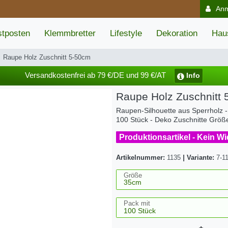
An
tposten
Klemmbretter
Lifestyle
Dekoration
Hau
Raupe Holz Zuschnitt 5-50cm
Versandkostenfrei ab 79 €/DE und 99 €/AT
Info
Raupe Holz Zuschnitt
Raupen-Silhouette aus Sperrholz - 
100 Stück - Deko Zuschnitte Grö
Produktionsartikel - Kein W
Artikelnummer:
1135
|
Variante:
7-1
Größe
Pack mit