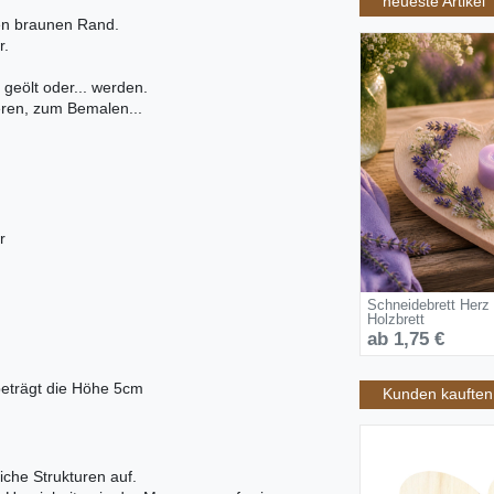
neueste Artikel
hen braunen Rand.
r.
 geölt oder... werden.
ieren, zum Bemalen...
r
Schneidebrett Herz
Holzbrett
ab 1,75 €
beträgt die Höhe 5cm
Kunden kauften 
iche Strukturen auf.