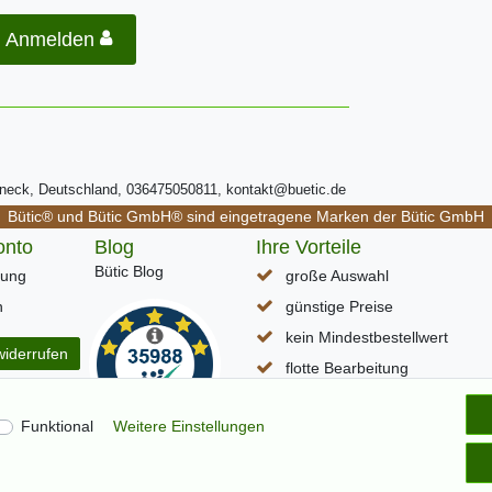
Anmelden
ßneck, Deutschland, 036475050811, kontakt@buetic.de
Bütic® und Bütic GmbH® sind eingetragene Marken der Bütic GmbH
onto
Blog
Ihre Vorteile
Bütic Blog
rung
große Auswahl
n
günstige Preise
kein Mindestbestellwert
widerrufen
flotte Bearbeitung
schneller DHL Paketversand
Funktional
Weitere Einstellungen
Lieferzeit (D) ca. 1-3 Werkta
alle Seiten per SSL verschlüss