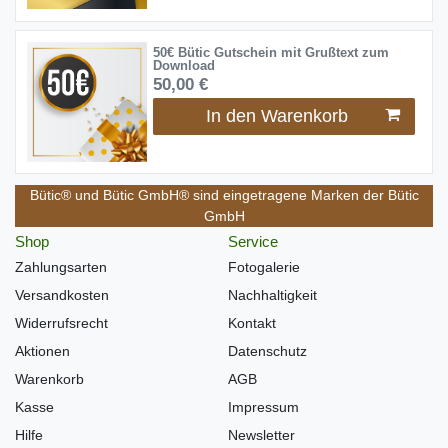
50€ Bütic Gutschein mit Grußtext zum
Download
50,00 €
In den Warenkorb
Bütic® und Bütic GmbH® sind eingetragene Marken der Bütic
GmbH
Shop
Service
Zahlungsarten
Fotogalerie
Versandkosten
Nachhaltigkeit
Widerrufsrecht
Kontakt
Aktionen
Datenschutz
Warenkorb
AGB
Kasse
Impressum
Hilfe
Newsletter