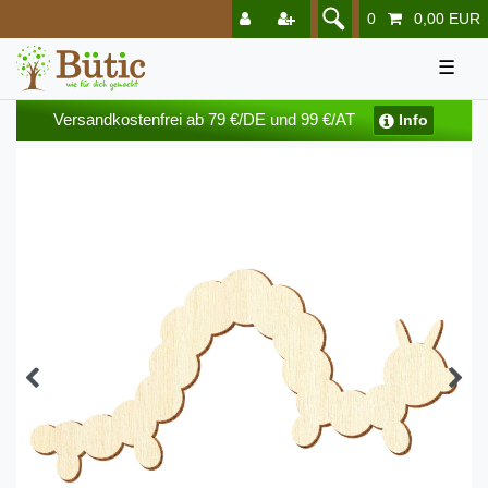
0
0,00 EUR
☰
Versandkostenfrei ab 79 €/DE und 99 €/AT
Info